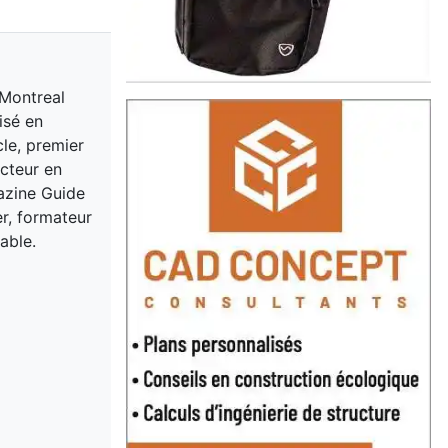
 Montreal
isé en
cle, premier
acteur en
gazine Guide
er, formateur
able.