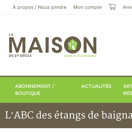
Aller au menu principal
Aller au contenu principal
Mon pa
À propos / Nous joindre
Mon compte
Ann
ABONNEMENT /
ACTUALITÉS
ART
BOUTIQUE
RÉ
L’ABC des étangs de baigna