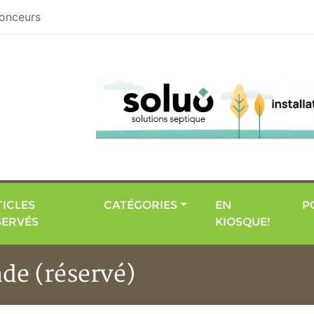
nier
onceurs
ICLES
CATÉGORIES
EN
P
SERVÉS
KIOSQUE!
de (réservé)