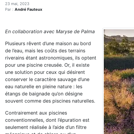
L’ABC des étangs de baigna
Accueil
23 mai, 2023
Par :
André Fauteux
Articles
Eau et environnement
Eau et environnement
En collaboration avec Maryse de Palma
L’ABC des étangs de baignade (réservé)
Plusieurs rêvent d’une maison au bord
de l’eau, mais les coûts des terrains
riverains étant astronomiques, ils optent
pour une piscine creusée. Or, il existe
une solution pour ceux qui désirent
conserver le caractère sauvage d’une
eau naturelle en pleine nature : les
étangs de baignade qu’on désigne
souvent comme des piscines naturelles.
Contrairement aux piscines
conventionnelles, dont l’épuration est
seulement réalisée à l’aide d’un filtre