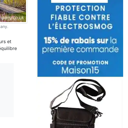
any.
urs et
quilibre