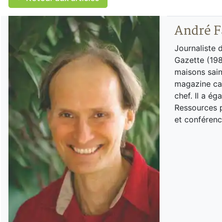
André F
Journaliste 
Gazette (198
maisons sain
magazine can
chef. Il a é
Ressources p
et conférenc