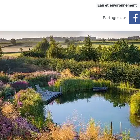
de (réservé)
Eau et environnement
Partager sur