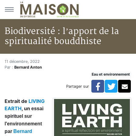
Aller au menu principal
Aller au contenu principal
Biodiversité : l’apport de la
spiritualité bouddhiste
Biodiversité : l’apport de la sp
Accueil
11 décembre, 2022
Par :
Bernard Anton
Articles
Eau et environnement
Eau et environnement
Eau et environnement
Facebook
Twitte
Co
Partager sur
Biodiversité : l’apport de la spiritualité bouddhiste
Extrait de
LIVING
EARTH
, un
essai
spirituel sur
l'environnement
par
Bernard