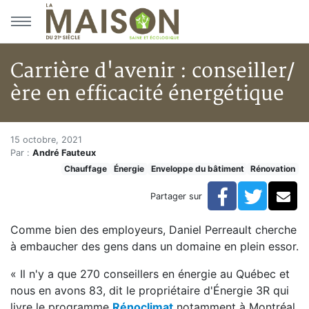
Aller au menu principal
Aller au contenu principal
Carrière d'avenir : conseiller/
ère en efficacité énergétique
Carrière d'avenir : conseiller/è
Accueil
15 octobre, 2021
Par :
André Fauteux
Articles
Chauffage
Énergie
Enveloppe du bâtiment
Rénovation
Énergie
Chauffage
Facebook
Twitte
Co
Partager sur
Carrière d'avenir : conseiller/ère en efficacité énergét
Comme bien des employeurs, Daniel Perreault cherche
à embaucher des gens dans un domaine en plein essor.
« Il n'y a que 270 conseillers en énergie au Québec et
nous en avons 83, dit le propriétaire d'Énergie 3R qui
livre le programme
Rénoclimat
notamment à Montréal,