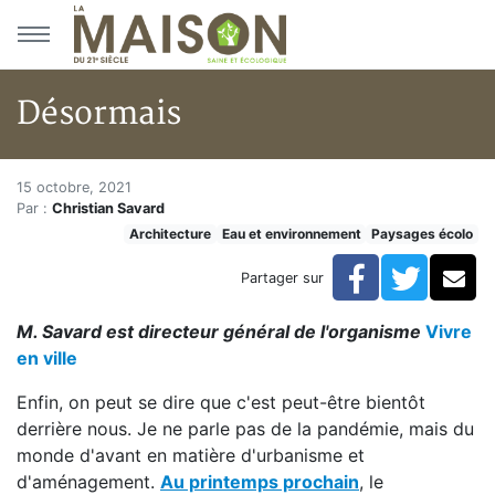
Aller au menu principal
Aller au contenu principal
Désormais
Désormais
Accueil
15 octobre, 2021
Par :
Christian Savard
Articles
Architecture
Eau et environnement
Paysages écolo
Eau et environnement
Eau et environnement
Facebook
Twitte
Co
Partager sur
Désormais
M. Savard est directeur général de l'organisme
Vivre
en ville
Enfin, on peut se dire que c'est peut-être bientôt
derrière nous. Je ne parle pas de la pandémie, mais du
monde d'avant en matière d'urbanisme et
d'aménagement.
Au printemps prochain
, le