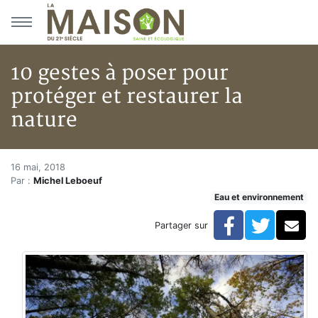
Aller au menu principal
Aller au contenu principal
10 gestes à poser pour
protéger et restaurer la
nature
10 gestes à poser pour protéger
Accueil
16 mai, 2018
Par :
Michel Leboeuf
Articles
Eau et environnement
Eau et environnement
Eau et environnement
Facebook
Twitte
Co
Partager sur
10 gestes à poser pour protéger et restaurer la nature