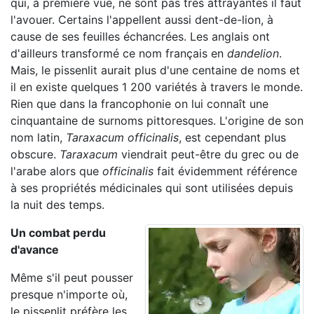
qui, à première vue, ne sont pas très attrayantes il faut
l'avouer. Certains l'appellent aussi dent-de-lion, à
cause de ses feuilles échancrées. Les anglais ont
d'ailleurs transformé ce nom français en
dandelion
.
Mais, le pissenlit aurait plus d'une centaine de noms et
il en existe quelques 1 200 variétés à travers le monde.
Rien que dans la francophonie on lui connaît une
cinquantaine de surnoms pittoresques. L'origine de son
nom latin,
Taraxacum officinalis
, est cependant plus
obscure.
Taraxacum
viendrait peut-être du grec ou de
l'arabe alors que
officinalis
fait évidemment référence
à ses propriétés médicinales qui sont utilisées depuis
la nuit des temps.
Un combat perdu
d'avance
Même s'il peut pousser
presque n'importe où,
le pissenlit préfère les