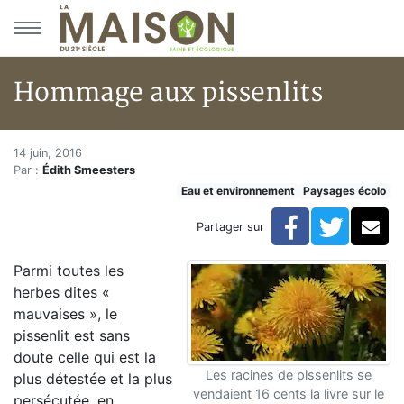
Aller au menu principal
Aller au contenu principal
Hommage aux pissenlits
Hommage aux pissenlits
Accueil
14 juin, 2016
Par :
Édith Smeesters
Articles
Eau et environnement
Paysages écolo
Eau et environnement
Eau et environnement
Facebook
Twitte
Co
Partager sur
Hommage aux pissenlits
Parmi toutes les
herbes dites «
mauvaises », le
pissenlit est sans
doute celle qui est la
Les racines de pissenlits se
plus détestée et la plus
vendaient 16 cents la livre sur le
persécutée, en