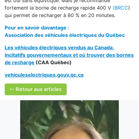
est oui sans équivoque. Mais je recommande
fortement la borne de recharge rapide 400 V
(BRCC
)
qui permet de recharger à 80 % en 20 minutes.
Pour en savoir davantage :
Association des véhicules électriques du Québec
Les véhicules électriques vendus au Canada,
incitatifs gouvernementaux et où trouver des bornes
de recharge
(CAA Québec)
vehiculeselectriques.gouv.qc.ca
Retour aux articles