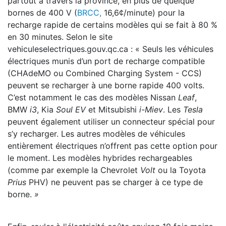
partout à travers la province, en plus de quelque
bornes de 400 V (
BRCC,
16,6¢/minute) pour la
recharge rapide de certains modèles qui se fait à 80 %
en 30 minutes. Selon le site
vehiculeselectriques.gouv.qc.ca : « Seuls les véhicules
électriques munis d’un port de recharge compatible
(CHAdeMO ou Combined Charging System - CCS)
peuvent se recharger à une borne rapide 400 volts.
C’est notamment le cas des modèles Nissan
Leaf
,
BMW
i3
, Kia
Soul EV
et Mitsubishi
i-Miev
. Les
Tesla
peuvent également utiliser un connecteur spécial pour
s’y recharger. Les autres modèles de véhicules
entièrement électriques n’offrent pas cette option pour
le moment. Les modèles hybrides rechargeables
(comme par exemple la Chevrolet
Volt
ou la Toyota
Prius
PHV) ne peuvent pas se charger à ce type de
borne.
»