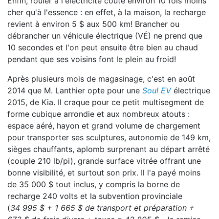
Enfin, rouler à l'électricité coûte environ 10 fois moins
cher qu'à l'essence : en effet, à la maison, la recharge
revient à environ 5 $ aux 500 km! Brancher ou
débrancher un véhicule électrique (VÉ) ne prend que
10 secondes et l'on peut ensuite être bien au chaud
pendant que ses voisins font le plein au froid!
Après plusieurs mois de magasinage, c'est en août
2014 que M. Lanthier opte pour une
Soul EV
électrique
2015, de Kia. Il craque pour ce petit multisegment de
forme cubique arrondie et aux nombreux atouts :
espace aéré, hayon et grand volume de chargement
pour transporter ses sculptures, autonomie de 149 km,
sièges chauffants, aplomb surprenant au départ arrêté
(couple 210 lb/pi), grande surface vitrée offrant une
bonne visibilité, et surtout son prix. Il l'a payé moins
de 35 000 $ tout inclus, y compris la borne de
recharge 240 volts et la subvention provinciale
(
34 995 $ + 1 665 $ de transport et préparation +