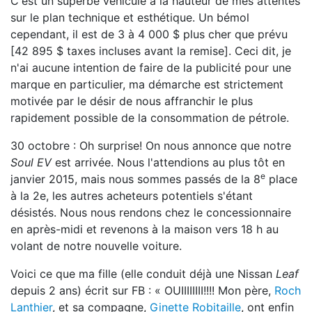
C'est un superbe véhicule à la hauteur de mes attentes
sur le plan technique et esthétique. Un bémol
cependant, il est de 3 à 4 000 $ plus cher que prévu
[42 895 $ taxes incluses avant la remise]. Ceci dit, je
n'ai aucune intention de faire de la publicité pour une
marque en particulier, ma démarche est strictement
motivée par le désir de nous affranchir le plus
rapidement possible de la consommation de pétrole.
30 octobre : Oh surprise! On nous annonce que notre
Soul EV
est arrivée. Nous l'attendions au plus tôt en
e
janvier 2015, mais nous sommes passés de la 8
place
à la 2e, les autres acheteurs potentiels s'étant
désistés. Nous nous rendons chez le concessionnaire
en après-midi et revenons à la maison vers 18 h au
volant de notre nouvelle voiture.
Voici ce que ma fille (elle conduit déjà une Nissan
Leaf
depuis 2 ans) écrit sur FB : « OUIIIIIIII!!!! Mon père,
Roch
Lanthier
, et sa compagne,
Ginette Robitaille
, ont enfin