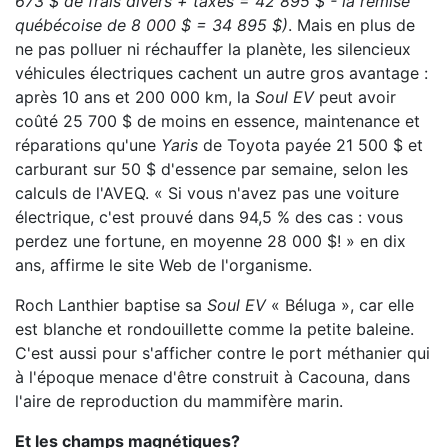
673 $ de frais divers + taxes = 42 895 $ - la remise
québécoise de 8 000 $ = 34 895 $)
. Mais en plus de
ne pas polluer ni réchauffer la planète, les silencieux
véhicules électriques cachent un autre gros avantage :
après 10 ans et 200 000 km, la
Soul EV
peut avoir
coûté 25 700 $ de moins en essence, maintenance et
réparations qu'une
Yaris
de Toyota payée 21 500 $ et
carburant sur 50 $ d'essence par semaine, selon les
calculs de l'AVEQ. « Si vous n'avez pas une voiture
électrique, c'est prouvé dans 94,5 % des cas : vous
perdez une fortune, en moyenne 28 000 $! » en dix
ans, affirme le site Web de l'organisme.
Roch Lanthier baptise sa
Soul EV
« Béluga », car elle
est blanche et rondouillette comme la petite baleine.
C'est aussi pour s'afficher contre le port méthanier qui
à l'époque menace d'être construit à Cacouna, dans
l'aire de reproduction du mammifère marin.
Et les champs magnétiques?