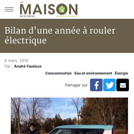
Aller au menu principal
Aller au contenu principal
Bilan d'une année à rouler
électrique
Bilan d'une année à rouler éle
Accueil
6 mars, 2016
Par :
André Fauteux
Articles
Consommation
Eau et environnement
Énergie
Énergie
Chauffage
Facebook
Twitte
Co
Partager sur
Bilan d'une année à rouler électrique