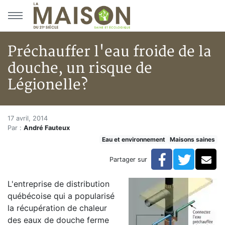
Aller au menu principal
Aller au contenu principal
Préchauffer l'eau froide de la
douche, un risque de
Légionelle?
Préchauffer l'eau froide de la 
Accueil
17 avril, 2014
Par :
André Fauteux
Articles
Eau et environnement
Maisons saines
Maisons saines
Hypersensibilités environnementales
Facebook
Twitte
Co
Partager sur
Préchauffer l'eau froide de la douche, un risque de Lé
L'entreprise de distribution
québécoise qui a popularisé
la récupération de chaleur
des eaux de douche ferme