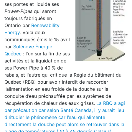
ses portes et liquide ses
Power-Pipes
qui seront
toujours fabriqués en
Ontario par
Renewability
Energy
. Voici deux
communiqués émis le 15 avril
par
Solénove Énergie
Québec
: l'un sur la fin de ses
activités et la liquidation de
ses Power-Pipe à 40 % de
rabais, et l'autre qui critique la Régie du bâtiment du
Québec (RBQ) pour avoir interdit de raccorder
l’alimentation en eau froide de la douche sur la
conduite d’eau préchauffée par les systèmes de
récupération de chaleur des eaux grises.
La RBQ a agi
par précaution car selon Santé Canada, il y aurait lieu
d'étudier le phénomène car l’eau qui alimente
directement la douche peut alors se retrouver dans la
plage de températures (20 à 45 degrés Celsius)