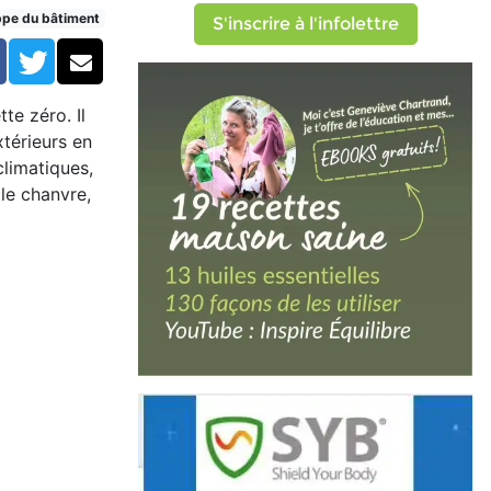
ppe du bâtiment
S'inscrire à l'infolettre
Facebook
Twitter
Courriel
te zéro. Il
xtérieurs en
climatiques,
 le chanvre,