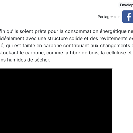
on Fellipe Falluh
Envelo
Partager sur
in qu'ils soient prêts pour la consommation énergétique net
t idéalement avec une structure solide et des revêtements e
té, qui est faible en carbone contribuant aux changements 
 stockant le carbone, comme la fibre de bois, la cellulose et
sons humides de sécher.