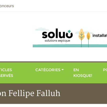
nier
onceurs
ICLES
CATÉGORIES
EN
P
SERVÉS
KIOSQUE!
on Fellipe Falluh