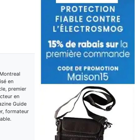
 Montreal
isé en
cle, premier
acteur en
gazine Guide
er, formateur
able.