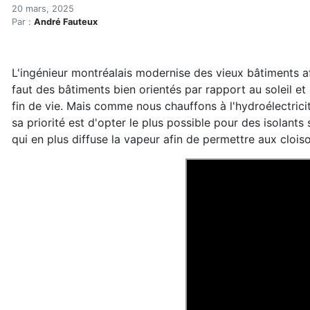
Le carbone intrinsèque sel
Accueil
20 mars, 2025
Par :
André Fauteux
Articles
Enveloppe du bâtiment
Le carbone intrinsèque selon Fellipe Falluh
L'ingénieur montréalais modernise des vieux bâtiments af
faut des bâtiments bien orientés par rapport au soleil e
fin de vie. Mais comme nous chauffons à l'hydroélectrici
sa priorité est d'opter le plus possible pour des isolants
qui en plus diffuse la vapeur afin de permettre aux cloi