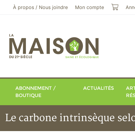
Aller au menu principal
Aller au contenu principal
Mon pa
À propos / Nous joindre
Mon compte
Ann
ABONNEMENT /
ACTUALITÉS
ART
BOUTIQUE
RÉ
Le carbone intrinsèque sel