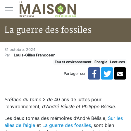
Aller au menu principal
Aller au contenu principal
La guerre des fossiles
La guerre des fossiles
Accueil
31 octobre, 2024
Par :
Louis-Gilles Francoeur
Articles
Eau et environnement
Énergie
Lectures
Énergie
Chauffage
Facebook
Twitte
Co
Partager sur
La guerre des fossiles
Préface du tome 2 de
40 ans de luttes pour
l'environnement
, d'André Bélisle et Philippe Bélisle.
Les deux tomes des mémoires d’André Bélisle,
Sur les
ailes de l’aigle
et
La guerre des fossiles
, sont bien