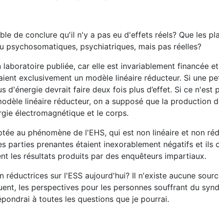
le de conclure qu'il n'y a pas eu d'effets réels? Que les pl
 psychosomatiques, psychiatriques, mais pas réelles?
 laboratoire publiée, car elle est invariablement financée e
saient exclusivement un modèle linéaire réducteur. Si une pe
 d'énergie devrait faire deux fois plus d’effet. Si ce n'est p
n modèle linéaire réducteur, on a supposé que la production 
rgie électromagnétique et le corps.
tée au phénomène de l'EHS, qui est non linéaire et non réd
es parties prenantes étaient inexorablement négatifs et ils 
nt les résultats produits par des enquêteurs impartiaux.
on réductrices sur l'ESS aujourd'hui? Il n'existe aucune sour
uent, les perspectives pour les personnes souffrant du sy
pondrai à toutes les questions que je pourrai.