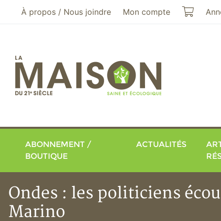
Aller au menu principal
Aller au contenu principal
Mon pa
À propos / Nous joindre
Mon compte
Ann
ABONNEMENT /
ACTUALITÉS
ART
BOUTIQUE
RÉ
Ondes : les politiciens éco
Marino