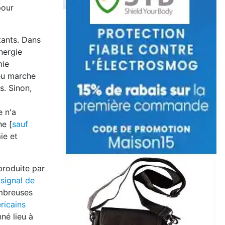
pour
tants. Dans
énergie
mie
peu marche
s. Sinon,
e n'a
ne [
sauf
ie et
produite par
e
signal de
ombreuses
ricains
né lieu à