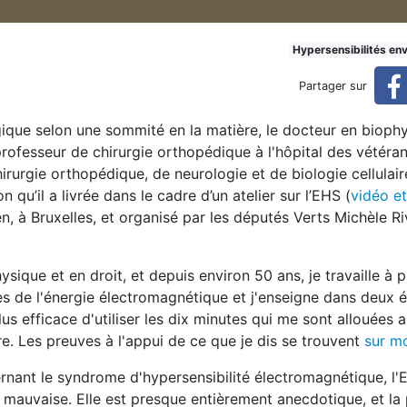
utent les scientifiques sous
Hypersensibilités en
Partager sur
s influence - Dr Andrew Marino
que selon une sommité en la matière, le docteur en biophy
 professeur de chirurgie orthopédique à l'hôpital des vétéra
rurgie orthopédique, de neurologie et de biologie cellulaire
 qu’il a livrée dans le cadre d’un atelier sur l’EHS (
vidéo et
n, à Bruxelles, et organisé par les députés Verts Michèle Ri
ique et en droit, et depuis environ 50 ans, je travaille à 
es de l'énergie électromagnétique et j'enseigne dans deux 
us efficace d'utiliser les dix minutes qui me sont allouées a
re. Les preuves à l'appui de ce que je dis se trouvent
sur m
cernant le syndrome d'hypersensibilité électromagnétique, l'E
 mauvaise. Elle est presque entièrement anecdotique, et la 