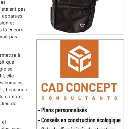
les
'étaient pas
t apparues
sion et
s là encore,
vait pas
ermettre à
ait que
rgie se
l, elle
res humains
rêt, beaucoup
 de compte,
 lieu de
 et
vées, sans