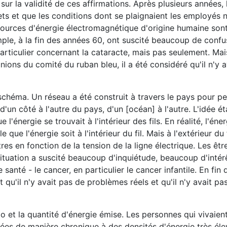
ur la validité de ces affirmations. Après plusieurs années, 
ets et que les conditions dont se plaignaient les employés n
s sources d'énergie électromagnétique d'origine humaine son
ple, à la fin des années 60, ont suscité beaucoup de confu
particulier concernant la cataracte, mais pas seulement. Mai
ions du comité du ruban bleu, il a été considéré qu'il n'y a
 schéma. Un réseau a été construit à travers le pays pour p
d'un côté à l'autre du pays, d'un [océan] à l'autre. L'idée ét
e l'énergie se trouvait à l'intérieur des fils. En réalité, l'éne
que l'énergie soit à l'intérieur du fil. Mais à l'extérieur du fi
res en fonction de la tension de la ligne électrique. Les êt
 situation a suscité beaucoup d'inquiétude, beaucoup d'inté
santé - le cancer, en particulier le cancer infantile. En fin
u'il n'y avait pas de problèmes réels et qu'il n'y avait pas
io et la quantité d'énergie émise. Les personnes qui vivaient
sées de manière chronique à des densités d'énergie très éle