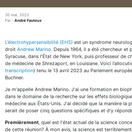
Ondes : les politiciens éco
Accueil
30 mai, 2023
Par :
André Fauteux
Articles
Hypersensibilités environnementales
Ondes : les politiciens écoutent les scientifiques sou
L’électrohypersensibilité (EHS)
est un syndrome neurologi
droit
Andrew Marino
. Depuis 1964, il a été chercheur et
Syracuse, dans l'État de New York, puis professeur de chi
de médecine de Shrezaport, en Louisiane. Voici l’allocution
transcription
) tenu le 13 avril 2023 au Parlement europée
Buchner.
Je m'appelle Andrew Marino. J'ai une formation en biophys
dans le domaine de la recherche sur les effets biologiqu
médecine aux États-Unis. J'ai décidé que la manière la pl
serait de poser cinq questions spécifiques et d'y répond
Premièrement
, quel est l'état actuel de la science con
de cette réunion? À mon avis, la science est terriblement