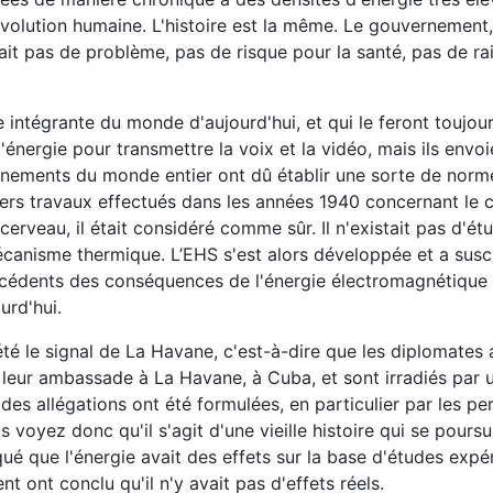
olution humaine. L'histoire est la même. Le gouvernement,
vait pas de problème, pas de risque pour la santé, pas de ra
 intégrante du monde d'aujourd'hui, et qui le feront toujours
nergie pour transmettre la voix et la vidéo, mais ils envoi
rnements du monde entier ont dû établir une sorte de norm
miers travaux effectués dans les années 1940 concernant le 
erveau, il était considéré comme sûr. Il n'existait pas d'ét
canisme thermique. L’EHS s'est alors développée et a susc
écédents des conséquences de l'énergie électromagnétique
urd'hui.
té le signal de La Havane, c'est-à-dire que les diplomates 
e leur ambassade à La Havane, à Cuba, et sont irradiés par 
des allégations ont été formulées, en particulier par les p
 voyez donc qu'il s'agit d'une vieille histoire qui se poursu
qué que l'énergie avait des effets sur la base d'études expé
t ont conclu qu'il n'y avait pas d'effets réels.