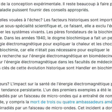
 de la conception expérimentale. Il reste beaucoup à faire 
aladie puissent fournir des conseils appropriés.
elles vouées à l'échec? Les facteurs historiques sont impor
 sous-spécialité scientifique et, ce faisant, elle a exclu l'
r les systèmes vivants. Les pères fondateurs de la biochi
nte. Dans les années 1940, le dogme biochimique a fait un 
ergie électromagnétique pour expliquer la chaleur et les choc
iochimie, car elle n'était pas nécessaire pour expliquer le
 recherche sur l'énergie électromagnétique en biomédecin
ur l'énergie électromagnétique dans les facultés de médeci
 clés de cette évolution historique sont Handler en biochim
eurs? L'impact sur la santé de l'énergie électromagnétique 
e tendance persistante. L'un des premiers exemples a été l
radiés par un faisceau de micro-ondes qui a entraîné de n
de, y compris la
mort de trois ou quatre ambassadeurs amé
rradiés par un faisceau de micro-ondes. Cet incident a don