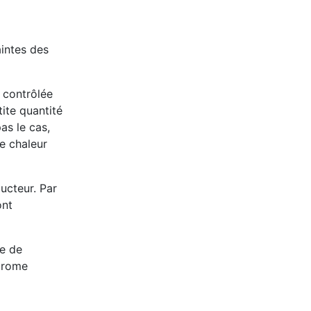
aintes des
t contrôlée
tite quantité
as le cas,
de chaleur
ucteur. Par
ont
ce de
ndrome