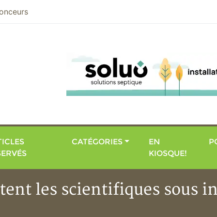
nier
onceurs
ICLES
CATÉGORIES
EN
P
SERVÉS
KIOSQUE!
utent les scientifiques sous 