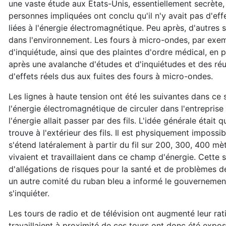
une vaste étude aux États-Unis, essentiellement secrète, s
personnes impliquées ont conclu qu'il n'y avait pas d'eff
liées à l'énergie électromagnétique. Peu après, d'autre
dans l'environnement. Les fours à micro-ondes, par exem
d'inquiétude, ainsi que des plaintes d'ordre médical, en 
après une avalanche d'études et d'inquiétudes et des réun
d'effets réels dus aux fuites des fours à micro-ondes.
Les lignes à haute tension ont été les suivantes dans ce
l'énergie électromagnétique de circuler dans l'entreprise 
l'énergie allait passer par des fils. L'idée générale était qu
trouve à l'extérieur des fils. Il est physiquement impossible 
s'étend latéralement à partir du fil sur 200, 300, 400 mèt
vivaient et travaillaient dans ce champ d'énergie. Cette
d'allégations de risques pour la santé et de problèmes de 
un autre comité du ruban bleu a informé le gouvernement q
s'inquiéter.
Les tours de radio et de télévision ont augmenté leur rat
travaillaient à proximité de ces tours ont donc été expo