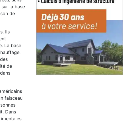
 sur la base
ison de
. Ils
ent
e. La base
chauffage.
udes
ité de
 dans
américains
un faisceau
ersonnes
it. Dans
rimentales