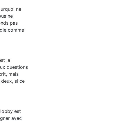
ourquoi ne
ous ne
ends pas
ladie comme
st la
aux questions
rit, mais
 deux, si ce
 lobby est
agner avec