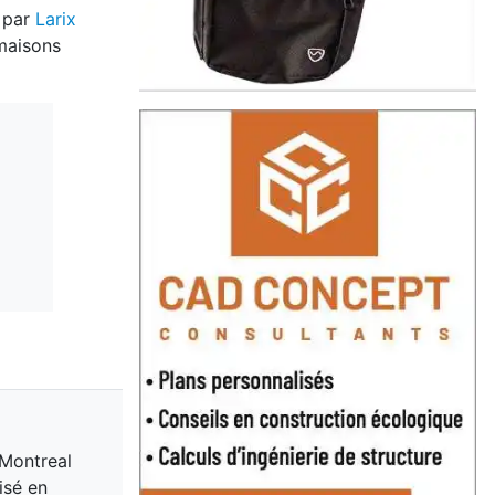
e par
Larix
 maisons
 Montreal
isé en