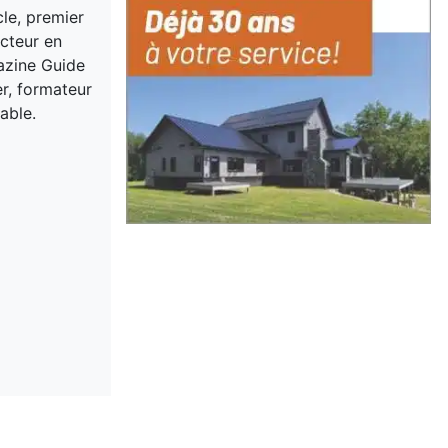
cle, premier
acteur en
gazine Guide
er, formateur
able.