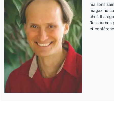
maisons sain
magazine can
chef. Il a é
Ressources p
et conférenc