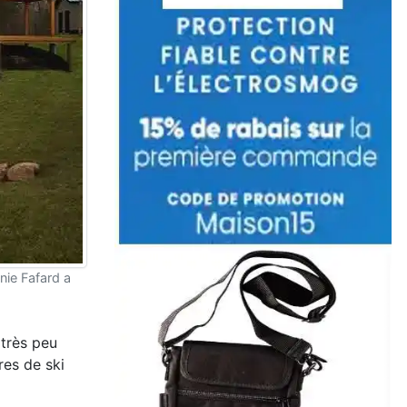
nie Fafard a
 très peu
res de ski