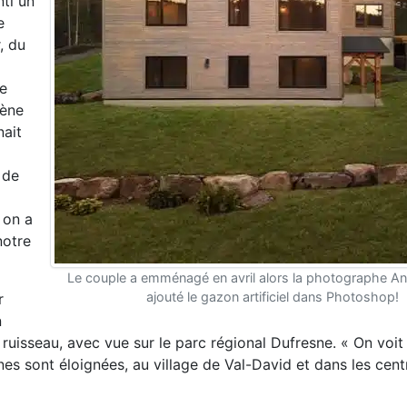
nti un
e
, du
re
iène
nait
 de
 on a
notre
Le couple a emménagé en avril alors la photographe An
ajouté le gazon artificiel dans Photoshop!
r
n
 ruisseau, avec vue sur le parc régional Dufresne. « On voit
es sont éloignées, au village de Val-David et dans les cent