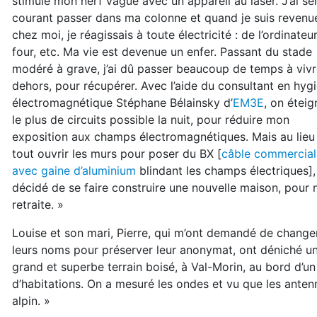
stimulé mon nerf vague avec un appareil au laser. J’ai se
courant passer dans ma colonne et quand je suis revenu
chez moi, je réagissais à toute électricité : de l’ordinateur
four, etc. Ma vie est devenue un enfer. Passant du stade
modéré à grave, j’ai dû passer beaucoup de temps à viv
dehors, pour récupérer. Avec l’aide du consultant en hyg
électromagnétique Stéphane Bélainsky d’
EM3E
, on éteig
le plus de circuits possible la nuit, pour réduire mon
exposition aux champs électromagnétiques. Mais au lieu
tout ouvrir les murs pour poser du BX [
câble commercial
avec gaine d’aluminium
blindant les champs électriques],
décidé de se faire construire une nouvelle maison, pour 
retraite. »
Louise et son mari, Pierre, qui m’ont demandé de change
leurs noms pour préserver leur anonymat, ont déniché u
grand et superbe terrain boisé, à Val-Morin, au bord d’un
d’habitations. On a mesuré les ondes et vu que les antenn
alpin. »