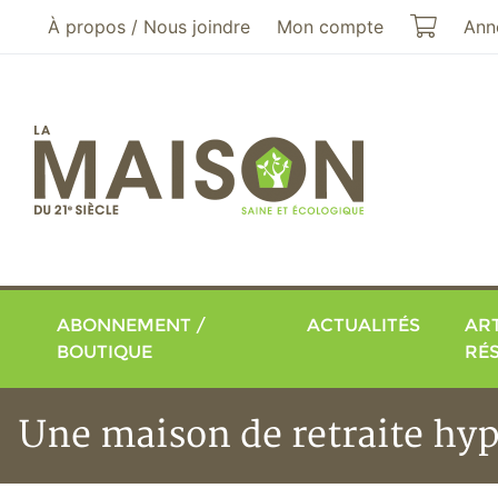
Aller au menu principal
Aller au contenu principal
Mon pa
À propos / Nous joindre
Mon compte
Ann
ABONNEMENT /
ACTUALITÉS
ART
BOUTIQUE
RÉ
Une maison de retraite hyp