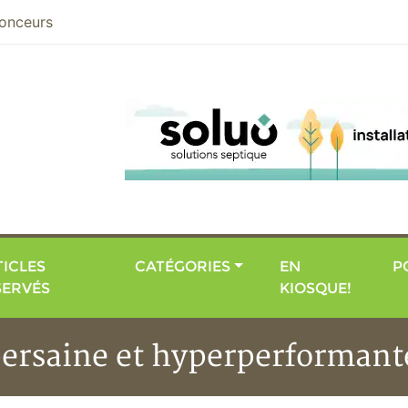
nier
onceurs
ICLES
CATÉGORIES
EN
P
SERVÉS
KIOSQUE!
ersaine et hyperperformante