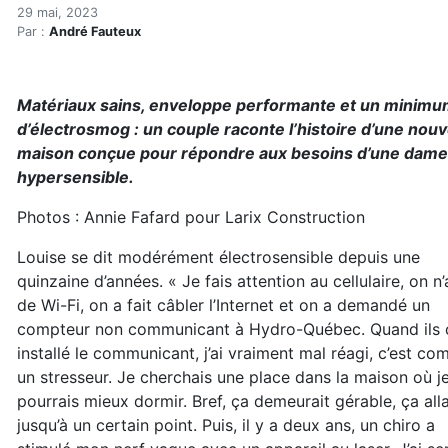
Une maison de retraite hyp
Accueil
29 mai, 2023
Par :
André Fauteux
Articles
Hypersensibilités environnementales
Une maison de retraite hypersaine et hyperperforman
Matériaux sains, enveloppe performante et un minim
d’électrosmog : un couple raconte l’histoire d’une nouv
maison conçue pour répondre aux besoins d’une dame
hypersensible.
Photos : Annie Fafard pour Larix Construction
Louise se dit modérément électrosensible depuis une
quinzaine d’années. « Je fais attention au cellulaire, on n
de Wi-Fi, on a fait câbler l’Internet et on a demandé un
compteur non communicant à Hydro-Québec. Quand ils 
installé le communicant, j’ai vraiment mal réagi, c’est c
un stresseur. Je cherchais une place dans la maison où j
pourrais mieux dormir. Bref, ça demeurait gérable, ça alla
jusqu’à un certain point. Puis, il y a deux ans, un chiro a