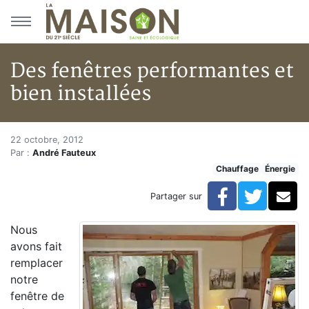
Aller au menu principal
Aller au contenu principal
Des fenêtres performantes et
bien installées
Des fenêtres performantes et b
Accueil
22 octobre, 2012
Par :
André Fauteux
Articles
Chauffage
Énergie
Énergie
Chauffage
Facebook
Twitte
Co
Partager sur
Des fenêtres performantes et bien installées
Nous
avons fait
remplacer
notre
fenêtre de