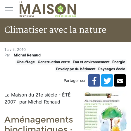
Aller au menu principal
Aller au contenu principal
Climatiser avec la nature
Climatiser avec la nature
Accueil
1 avril, 2010
Par :
Michel Renaud
Articles
Chauffage
Construction verte
Eau et environnement
Énergie
Construction verte
Enveloppe du bâtiment
Paysages écolo
Enveloppe du bâtiment
Climatiser avec la nature
Facebook
Twitte
Co
Partager sur
La Maison du 21e siècle - ÉTÉ
2007 -par Michel Renaud
Aménagements
bioclimatiques :