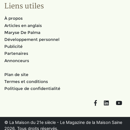
Liens utiles
À propos
Articles en anglais
Maryse De Palma
Développement personnel
Publicité
Partenaires
Annonceurs
Plan de site
Termes et conditions
Politique de confidentialité
Facebook
LinkedIn
You
© La Maison du 21e siècle - Le Magazine de la Maison Saine
2026. Tous droits réservés.