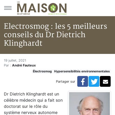
Aller au menu principal
Aller au contenu principal
Electrosmog : les 5 meilleurs
conseils du Dr Dietrich
Klinghardt
Electrosmog : les 5 meilleurs c
Accueil
19 juillet, 2021
Par :
André Fauteux
Articles
Électrosmog
Hypersensibilités environnementales
Électrosmog
Electrosmog : les 5 meilleurs conseils du Dr Dietrich 
Facebook
Twitte
Co
Partager sur
Dr Dietrich Klinghardt est un
célèbre médecin qui a fait son
doctorat sur le rôle du
système nerveux autonome