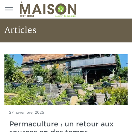
Aller au menu principal
Aller au contenu principal
Articles
Accueil
Articles
27 novembre, 2025
Permaculture : un retour aux