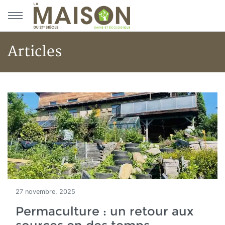
Aller au menu principal
Aller au contenu principal
Articles
Accueil
Articles
27 novembre, 2025
Permaculture : un retour aux