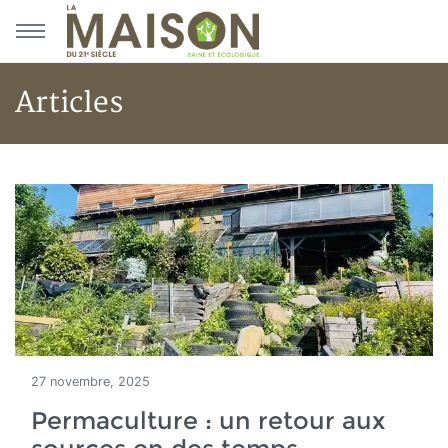
Aller au menu principal
Aller au contenu principal
Articles
Accueil
Articles
27 novembre, 2025
Permaculture : un retour aux