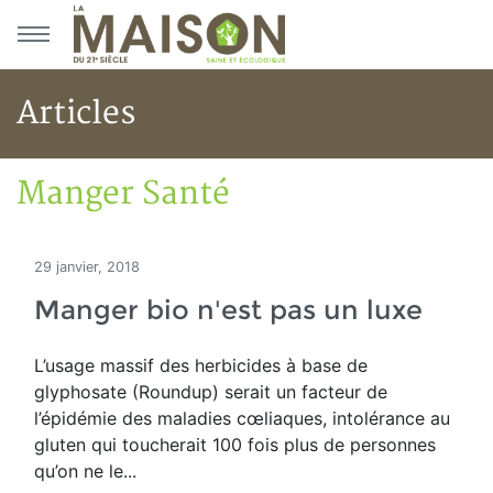
Aller au menu principal
Aller au contenu principal
Articles
Manger Santé
Accueil
Articles
Maisons saines
Manger Santé
29 janvier, 2018
Manger bio n'est pas un luxe
L’usage massif des herbicides à base de
glyphosate (Roundup) serait un facteur de
l’épidémie des maladies cœliaques, intolérance au
gluten qui toucherait 100 fois plus de personnes
qu’on ne le...