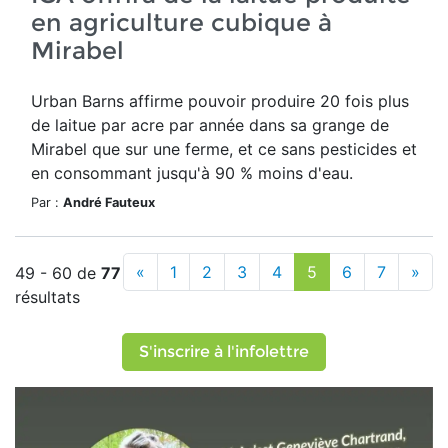
en agriculture cubique à
Mirabel
Urban Barns affirme pouvoir produire 20 fois plus
de laitue par acre par année dans sa grange de
Mirabel que sur une ferme, et ce sans pesticides et
en consommant jusqu'à 90 % moins d'eau.
Par :
André Fauteux
«
1
2
3
4
5
6
7
»
49 - 60 de
77
résultats
S'inscrire à l'infolettre