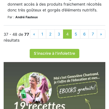
donnent accès à des produits fraichement récoltés
donc très goûteux et gorgés d’éléments nutritifs.
Par :
André Fauteux
«
1
2
3
4
5
6
7
»
37 - 48 de
77
résultats
S'inscrire à l'infolettre