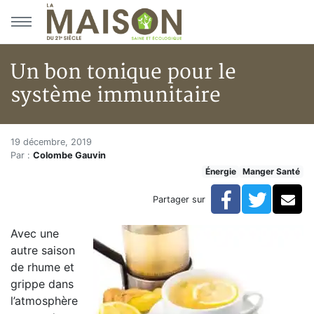
Aller au menu principal
Aller au contenu principal
Un bon tonique pour le
système immunitaire
Un bon tonique pour le systè
Accueil
19 décembre, 2019
Par :
Colombe Gauvin
Articles
Énergie
Manger Santé
Énergie
Chauffage
Facebook
Twitte
Co
Partager sur
Un bon tonique pour le système immunitaire
Avec une
autre saison
de rhume et
grippe dans
l’atmosphère