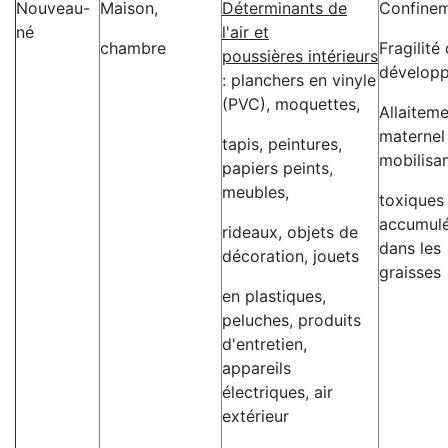
Nouveau-
Maison,
Déterminants de
Confine
né
l'air et
chambre
Fragilité
poussières intérieurs
dévelop
: planchers en vinyle
(PVC), moquettes,
Allaitem
maternel
tapis, peintures,
mobilisan
papiers peints,
meubles,
toxiques
accumul
rideaux, objets de
dans les
décoration, jouets
graisses
en plastiques,
peluches, produits
d'entretien,
appareils
électriques, air
extérieur