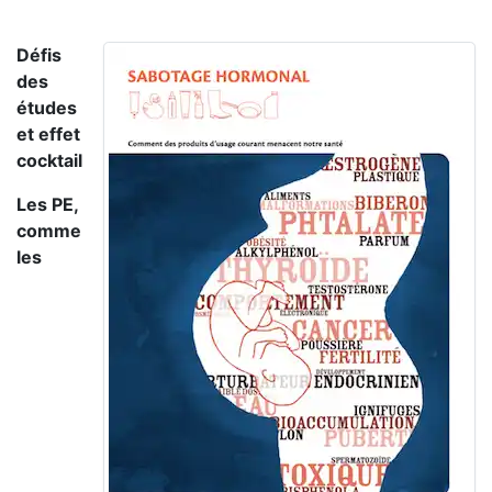
Défis
des
études
et effet
cocktail
Les PE,
comme
les