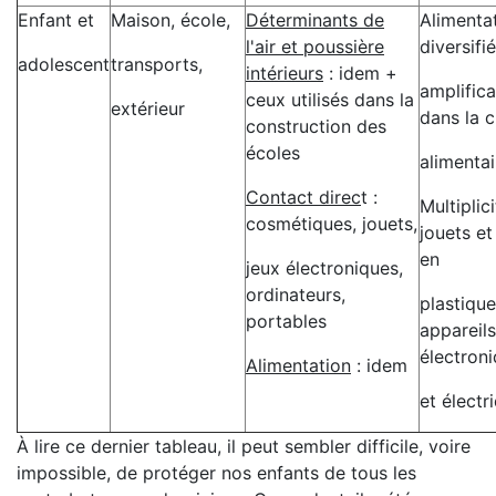
Enfant et
Maison, école,
Déterminants de
Alimenta
l'air et poussière
diversifi
adolescent
transports,
intérieurs
: idem +
amplifica
ceux utilisés dans la
extérieur
dans la 
construction des
écoles
alimentai
Contact direc
t :
Multiplic
cosmétiques, jouets,
jouets et
en
jeux électroniques,
ordinateurs,
plastique
portables
appareils
électron
Alimentation
: idem
et électr
À lire ce dernier tableau, il peut sembler difficile, voire
impossible, de protéger nos enfants de tous les