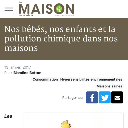
Aller au menu principal
Aller au contenu principal
Nos bébés, nos enfants et la
pollution chimique dans nos
maisons
Nos bébés, nos enfants et la p
Accueil
13 janvier, 2017
Par :
Blandine Betton
Articles
Consommation
Hypersensibilités environnementales
Maisons saines
Maisons saines
Hypersensibilités environnementales
Nos bébés, nos enfants et la pollution chimique dans
Facebook
Twitte
Co
Partager sur
Les