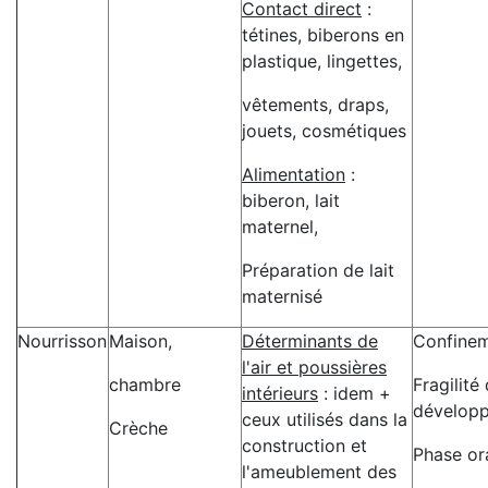
Contact direct
:
tétines, biberons en
plastique, lingettes,
vêtements, draps,
jouets, cosmétiques
Alimentation
:
biberon, lait
maternel,
Préparation de lait
maternisé
Nourrisson
Maison,
Déterminants de
Confine
l'air et poussières
chambre
Fragilité
intérieurs
: idem +
dévelop
ceux utilisés dans la
Crèche
construction et
Phase or
l'ameublement des