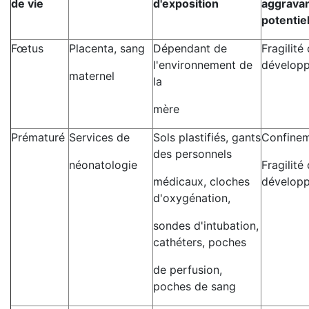
de vie
d'exposition
aggrava
potentie
Fœtus
Placenta, sang
Dépendant de
Fragilité
l'environnement de
dévelop
maternel
la
mère
Prématuré
Services de
Sols plastifiés, gants
Confine
des personnels
néonatologie
Fragilité
médicaux, cloches
dévelop
d'oxygénation,
sondes d'intubation,
cathéters, poches
de perfusion,
poches de sang