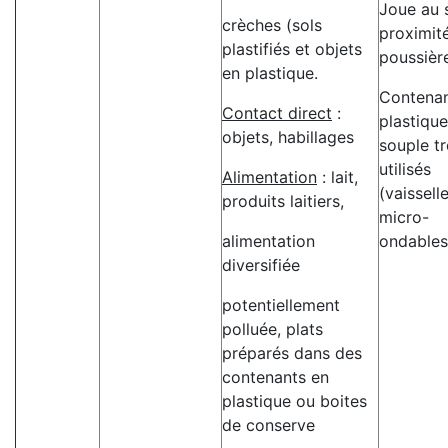
Joue au s
crèches (sols
proximité
plastifiés et objets
poussièr
en plastique.
Contenan
Contact direct
:
plastique
objets, habillages
souple tr
utilisés
Alimentation
: lait,
(vaisselle
produits laitiers,
micro-
alimentation
ondables
diversifiée
potentiellement
polluée, plats
préparés dans des
contenants en
plastique ou boites
de conserve