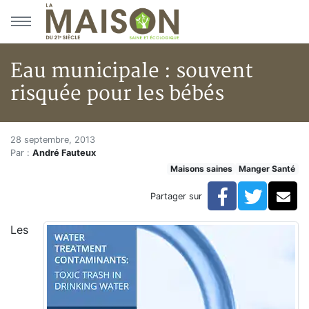
Aller au menu principal
Aller au contenu principal
Eau municipale : souvent
risquée pour les bébés
Eau municipale : souvent risqu
Accueil
28 septembre, 2013
Par :
André Fauteux
Articles
Maisons saines
Manger Santé
Maisons saines
Hypersensibilités environnementales
Facebook
Twitte
Co
Partager sur
Eau municipale : souvent risquée pour les bébés
Les