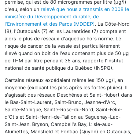
permise, qui est de 80 microgrammes par litre (µg/l)
d'eau, selon un
relevé que nous a transmis en 2008 le
ministère du Développement durable, de
l'Environnement et des Parcs (MDDEP)
. La Côte-Nord
(8), l'Outaouais (7) et les Laurentides (7) comptaient
alors le plus de réseaux d'aqueduc hors norme. Le
risque de cancer de la vessie est particulièrement
élevé quand on boit de l'eau contenant plus de 50 µg
de THM par litre pendant 35 ans, rapporte l'Institut
national de santé publique du Québec (INSPQ).
Certains réseaux excédaient même les 150 µg/l, en
moyenne (excluant les pics après les fortes pluies). Il
s'agissait des réseaux Deschênes et Saint-Hubert dans
le Bas-Saint-Laurent, Saint-Bruno, Jeanne-d'Arc,
Sainte-Monique, Sainte-Rose-du-Nord, Saint-Félix-
d'Otis et Saint-Henri-de-Taillon au Saguenay–Lac-
Saint-Jean, Bryson, Campbell's Bay, L’Isle-aux-
Alumettes, Mansfield et Pontiac (Quyon) en Outaouais,