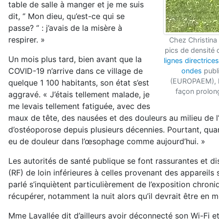
table de salle à manger et je me suis
dit, ‘’ Mon dieu, qu’est-ce qui se
passe? ‘’ : j’avais de la misère à
respirer. »
Chez Christina 
pics de densité
Un mois plus tard, bien avant que la
lignes directrice
COVID-19 n’arrive dans ce village de
ondes
publ
(EUROPAEM), le
quelque 1 100 habitants, son état s’est
façon prolon
aggravé. « J’étais tellement malade, je
me levais tellement fatiguée, avec des
maux de tête, des nausées et des douleurs au milieu de l
d’ostéoporose depuis plusieurs décennies. Pourtant, quan
eu de douleur dans l’œsophage comme aujourd’hui. »
Les autorités de santé publique se font rassurantes et 
(RF) de loin inférieures à celles provenant des appareil
parlé s’inquiètent particulièrement de l’exposition chron
récupérer, notamment la nuit alors qu’il devrait être en 
Mme Lavallée dit d’ailleurs avoir déconnecté son Wi-Fi e