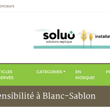
nier
onceurs
ICLES
CATÉGORIES
EN
P
SERVÉS
KIOSQUE!
nsibilité à Blanc-Sablon