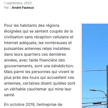
Antennes et électrohyperse
Accueil
1 septembre, 2022
Par :
André Fauteux
Articles
Électrosmog
Antennes et électrohypersensibilité à Blanc-Sablon
Pour les habitants des régions
éloignées qui se sentent coupés de la
civilisation sans réception cellulaire et
Internet adéquate, les nombreuses et
puissantes antennes relais installées
dans leurs quartiers ces dernières
années, avec l’aide financière des
gouvernements, sont une bénédiction.
Mais parmi les personnes qui vivent le
plus près des tours qui accueillent ces
antennes, certaines disent qu’elles sont
un véritable cauchemar qui mine leur
santé.
En octobre 2019, l’entreprise de