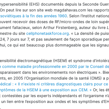
hypersensibilité (EHS) documentés depuis la Seconde Guer
. On peut lire sur son site web magdahavas.com les rappor
soviétiques à la fin des années 1960
. Selon l’Institut natio
souvent recevoir des doses de RF/micro-ondes de loin supér
gument fallacieux, selon Arthur Firstenberg, auteur du livre
L
estre du site
cellphonetaskforce.org
. « La densité de puis
4, 7 jours sur 7, et pas seulement de façon sporadique pe
d'hui, ce qui est beaucoup plus dommageable que les signau
sensibilité électromagnétique (HSEM) et syndrome d’intolér
 comme maladie professionnelle en 2000 par le Conseil de
paraissent dans les environnements non électriques ». Bien
ts, en 2005 l’Organisation mondiale de la santé (OMS) a 
cal : « Il n'existe ni critères diagnostiques clairs pour ce
 symptômes de la HSEM à une exposition aux CEM. »
Or, les 
 contestées par les experts indépendants et l’organisme n’
 un lien entre l’exposition aux ondes et les symptômes d’EH
.