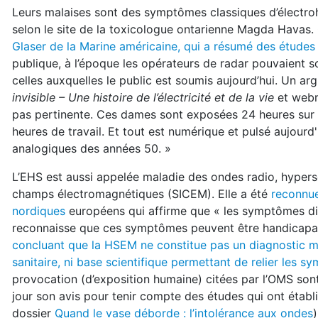
Leurs malaises sont des symptômes classiques d’électro
selon le site de la toxicologue ontarienne Magda Havas
Glaser de la Marine américaine, qui a résumé des études 
publique, à l’époque les opérateurs de radar pouvaient 
celles auxquelles le public est soumis aujourd’hui. Un ar
invisible – Une histoire de l’électricité et de la vie
et webm
pas pertinente. Ces dames sont exposées 24 heures sur 2
heures de travail. Et tout est numérique et pulsé aujour
analogiques des années 50. »
L’EHS est aussi appelée maladie des ondes radio, hyper
champs électromagnétiques (SICEM). Elle a été
reconnue
nordiques
européens qui affirme que « les symptômes dis
reconnaisse que ces symptômes peuvent être handicapan
concluant que la HSEM ne constitue pas un diagnostic médi
sanitaire, ni base scientifique permettant de relier les
provocation (d’exposition humaine) citées par l’OMS sont
jour son avis pour tenir compte des études qui ont établi
dossier
Quand le vase déborde : l’intolérance aux ondes
)