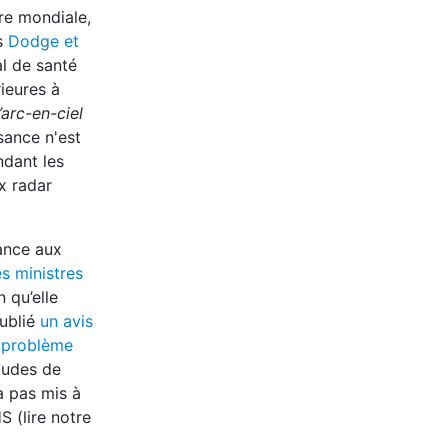
re mondiale,
ts
Dodge et
nal de santé
ieures à
’arc-en-ciel
sance n'est
ndant les
x radar
ance aux
s ministres
 qu’elle
publié
un avis
 problème
études de
a pas mis à
S (lire notre