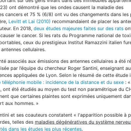
 portant sur des gens vivant dans des immeubles appartem
 23) ont démontré que les ondes causent la maladie des
des cancers et 75 % (6/8) ont vu des changements dans les
ère,
Levitt et Lai (2010)
recommandaient de placer les ante
uteur. En 2018,
deux études majeures faites sur des rats
on
 causer le cancer. Si les rats du Programme national de tox
tables, ceux du prestigieux Institut Ramazzini italien fure
antennes cellulaires.
té associés aux émissions des antennes cellulaires a été ré
isée par l’équipe du chercheur Roger Santini, enseignant au
iences appliquées de Lyon. Selon le résumé de cette étude i
 téléphonie mobile : incidence de la distance et du sexe
: «
s, ont été étudiés au moyen du test non paramétrique du 
gnent que certaines plaintes sont exprimées uniquement dan
ort aux hommes. »
antini et ses coauteurs constatent « l'apparition possible à 
rdes, telles des
maladies dégénératives du système nerveu
és dans les études les plus récentes
.