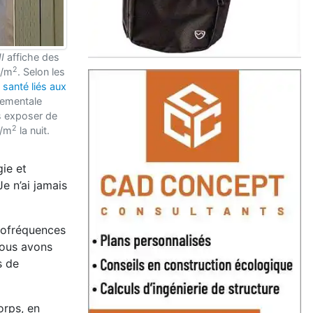
I
affiche des
2
W/m
. Selon les
 santé liés aux
nementale
s exposer de
2
W/m
la nuit.
ie et
e n’ai jamais
diofréquences
nous avons
s de
orps, en