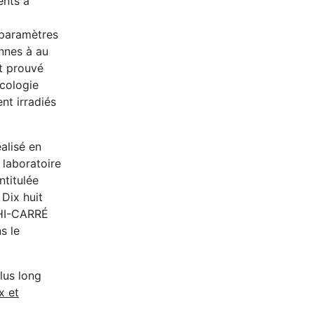
ents à
 paramètres
nnes à au
t prouvé
icologie
nt irradiés
alisé en
 laboratoire
ntitulée
 Dix huit
CHI-CARRÉ
s le
plus long
x et