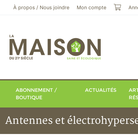
Aller au menu principal
Aller au contenu principal
Mon pa
À propos / Nous joindre
Mon compte
Ann
ABONNEMENT /
ACTUALITÉS
ART
BOUTIQUE
RÉ
Antennes et électrohyperse