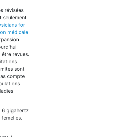
s révisées
nt seulement
sicians for
tion médicale
expansion
ourd'hui
 être revues.
itations
mites sont
 pas compte
pulations
ladies
̀ 6 gigahertz
 femelles.