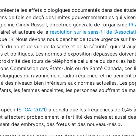
résente les effets biologiques documentés dans des étude
lions de fois en deçà des limites gouvernementales qui vise
rgienne Cindy Russell, directrice générale de l’organisme
Phy
aire) et auteure de la
résolution sur le sans-fil de l’Associa
ique : « Nous devons nous pencher de toute urgence sur l'
fil du point de vue de la santé et de la sécurité, qui est auj
 et politiques. Les normes d'exposition dépassées doivent
oximité des tours de téléphonie cellulaire ou dans les hab
ons Commission des États-Unis ou de Santé Canada, ces li
 biologiques du rayonnement radiofréquence, et ne tiennent
à des niveaux bien inférieurs aux normes actuelles. Les po
ants, les femmes enceintes, les personnes souffrant de ma
ropéen (
STOA, 2021
) a conclu que les fréquences de 0,45 a
 affectent probablement la fertilité des mâles et aussi des
pement des embryons, des fœtus et des nouveau-nés ».