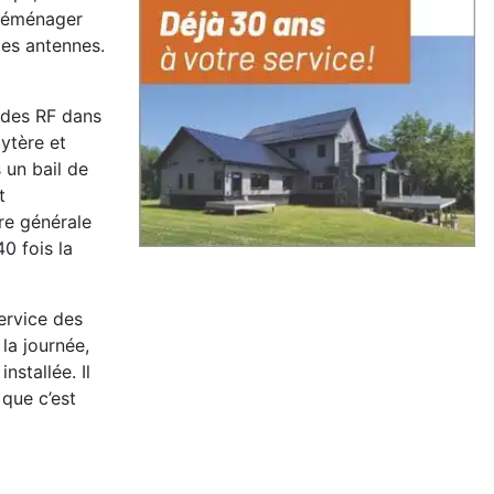
e déménager
des antennes.
 des RF dans
ytère et
 un bail de
t
ire générale
0 fois la
ervice des
 la journée,
nstallée. Il
 que c’est