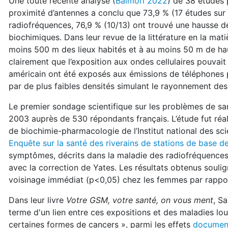
Une toute récente analyse (
Balmori 2022
) de 38 études
proximité d’antennes a conclu que 73,9 % (17 études sur
radiofréquences, 76,9 % (10/13) ont trouvé une hausse 
biochimiques. Dans leur revue de la littérature en la mati
moins 500 m des lieux habités et à au moins 50 m de ha
clairement que l’exposition aux ondes cellulaires pouvait
américain ont été exposés aux émissions de téléphones por
par de plus faibles densités simulant le rayonnement des 
Le premier sondage scientifique sur les problèmes de san
2003 auprès de 530 répondants français. L’étude fut réal
de biochimie-pharmacologie de l’Institut national des sc
Enquête sur la santé des riverains de stations de base de
symptômes, décrits dans la maladie des radiofréquence
avec la correction de Yates. Les résultats obtenus souli
voisinage immédiat (p<0,05) chez les femmes par rapp
Dans leur livre
Votre GSM, votre santé, on vous ment
, S
terme d'un lien entre ces expositions et des maladies lou
certaines formes de cancers
», parmi les effets
document