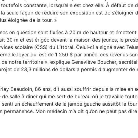
t toutefois constante, lorsqu’elle est chez elle. À défaut d
la seule façon de réduire son exposition est de s’éloigner 
lus éloignée de la tour. »
nnes en question sont fixées à 20 m de hauteur et émettent
t 30 m et est érigée devant la maison des jeunes, le presb
rvices scolaire (CSS) du Littoral. Celui-ci a signé avec Telus
erne le loyer qui est de 1 250 $ par année, ces revenus son
nt de notre territoire », explique Geneviève Boucher, secréta
projet de 23,3 millions de dollars a permis d'augmenter de 4
ley Beaudoin, 86 ans, dit aussi souffrir depuis la mise en s
 de salle à dîner qui me sert de bureau où je travaille toute
i senti un échauffement de la jambe gauche aussitôt la tour i
 en permanence. Mon médecin m’a dit qu’on ne peut pas dire