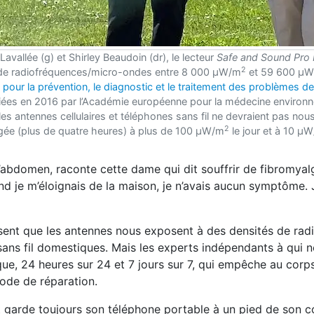
Lavallée (g) et Shirley Beaudoin (dr), le lecteur
Safe and Sound Pro I
2
 de radiofréquences/micro-ondes entre 8 000 μW/m
et 59 600 μ
s pour la prévention, le diagnostic et le traitement des problèmes de
iées en 2016 par l’Académie européenne pour la médecine environ
s antennes cellulaires et téléphones sans fil ne devraient pas nou
2
gée (plus de quatre heures) à plus de 100 μW/m
le jour et à 10 μ
’abdomen, raconte cette dame qui dit souffrir de fibromyalg
d je m’éloignais de la maison, je n’avais aucun symptôme. J
disent que les antennes nous exposent à des densités de ra
s sans fil domestiques. Mais les experts indépendants à qui 
ique, 24 heures sur 24 et 7 jours sur 7, qui empêche au corp
mode de réparation.
t garde toujours son téléphone portable à un pied de son c