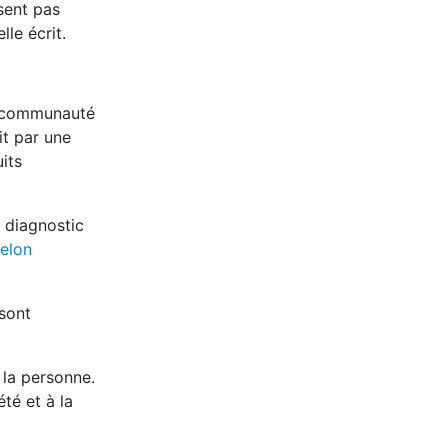
sent pas
lle écrit.
la communauté
it par une
its
 diagnostic
elon
sont
la personne.
té et à la