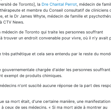
versité de Toronto], la
Dre Chantal Perrot
, médecin de famil
othérapeute et membre du Conseil consultatif de cliniciens 
re, et le Dr James Whyte, médecin de famille et psychothér
r à CTV News.
 un médecin de Toronto qui traite les personnes souffrant
er à trouver un endroit convenable pour vivre, où il n'y avai
ose très pathétique et cela sera entendu par le reste du mon
e gouvernementale chargée d'aider les personnes souffrant
ent exempt de produits chimiques.
s médecins n'ont suscité aucune réponse de la part des resp
e sa mort était, d'une certaine manière, une manifestation
t à ceux de ses médecins. « Si ma mort aide à montrer au