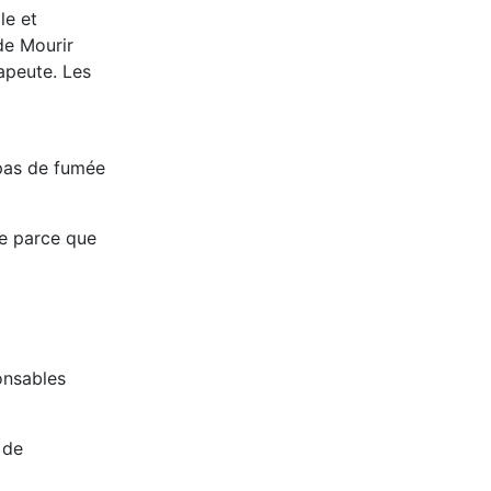
le et
de Mourir
apeute. Les
t pas de fumée
de parce que
onsables
 de