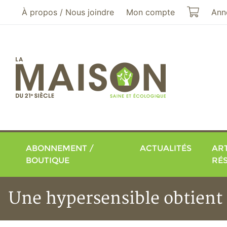
Aller au menu principal
Aller au contenu principal
Mon pa
À propos / Nous joindre
Mon compte
Ann
ABONNEMENT /
ACTUALITÉS
ART
BOUTIQUE
RÉ
Une hypersensible obtient 