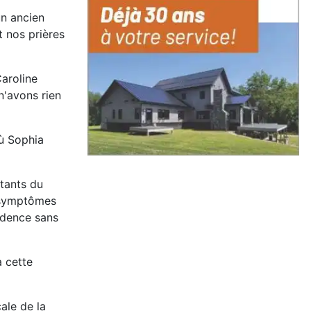
un ancien
 nos prières
Caroline
n'avons rien
ù Sophia
tants du
s symptômes
idence sans
 cette
ale de la