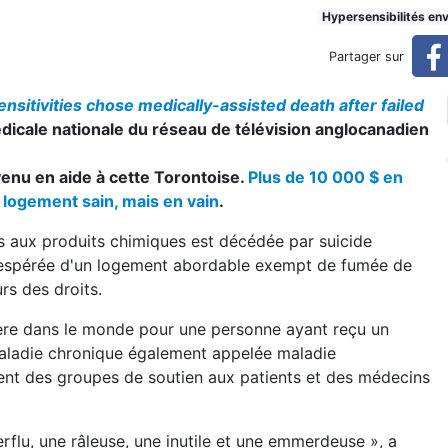
l'aide médicale à mourir au 
Hypersensibilités en
Partager sur
 lieu d'un logement sain
sitivities chose medically-assisted death after failed
médicale nationale du réseau de télévision anglocanadien
enu en aide à cette Torontoise.
Plus de 10 000 $ en
n logement sain, mais en vain
.
és aux produits chimiques est décédée par suicide
sespérée d'un logement abordable exempt de fumée de
rs des droits.
ère dans le monde pour une personne ayant reçu un
maladie chronique également appelée maladie
ent des groupes de soutien aux patients et des médecins
u, une râleuse, une inutile et une emmerdeuse », a