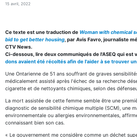
Une hypersensible obtient 
Accueil
15 avril, 2022
Articles
Actualités
Une hypersensible obtient l'aide médicale à mourir au
Ce texte est une traduction de
Woman with chemical sen
bid to get better housing
, par Avis Favro, journaliste 
CTV News.
Ci-dessous, lire deux communiqués de l'ASEQ qui est v
dons avaient été récoltés afin de l'aider à se trouver u
Une Ontarienne de 51 ans souffrant de graves sensibilit
médicalement assisté après l'échec de sa recherche dé
cigarette et de nettoyants chimiques, selon des défenseu
La mort assistée de cette femme semble être une premi
diagnostic de sensibilité chimique multiple (SCM), une 
environnementale ou allergies environnementales, affirm
connaissant bien son cas.
« Le gouvernement me considère comme un déchet superfl