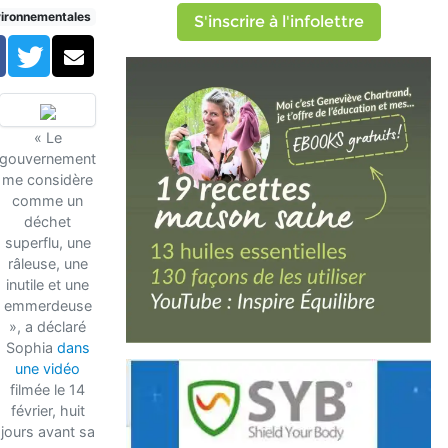
lieu d'un logement sain
vironnementales
S'inscrire à l'infolettre
Facebook
Twitter
Courriel
« Le
gouvernement
me considère
comme un
déchet
superflu, une
râleuse, une
inutile et une
emmerdeuse
», a déclaré
Sophia
dans
une vidéo
filmée le 14
février, huit
jours avant sa