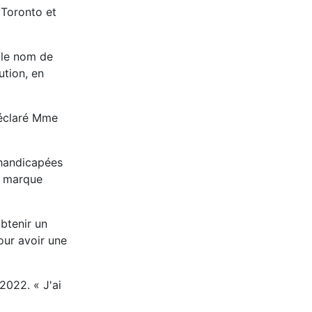
 Toronto et
 le nom de
ution, en
déclaré Mme
 handicapées
e marque
btenir un
our avoir une
2022. « J'ai