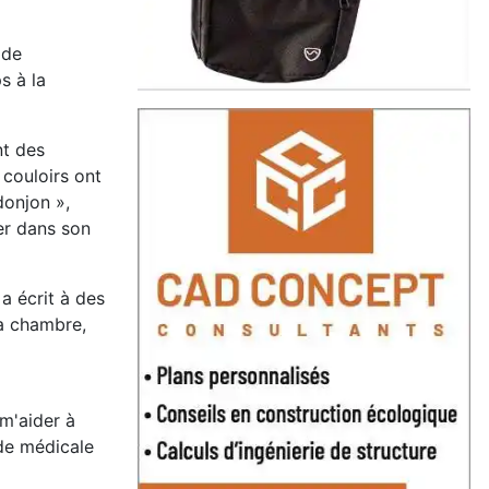
 de
s à la
nt des
couloirs ont
donjon »,
er dans son
a écrit à des
sa chambre,
 m'aider à
ide médicale