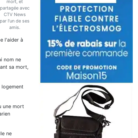
mort, et
partagée avec
CTV News
par l'un de ses
amis.
e l'aider à
ai nom ne
vant sa mort,
n logement
nu une mort
arien
lle ne