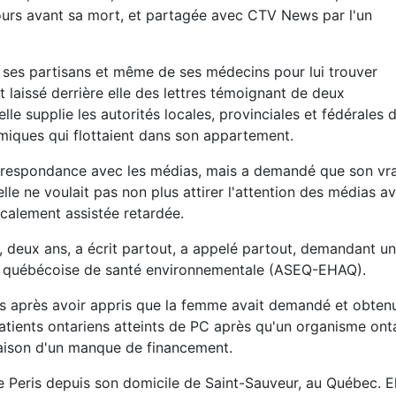
 jours avant sa mort, et partagée avec CTV News par l'un
e ses partisans et même de ses médecins pour lui trouver
 laissé derrière elle des lettres témoignant de deux
e supplie les autorités locales, provinciales et fédérales d
imiques qui flottaient dans son appartement.
rrespondance avec les médias, mais a demandé que son vr
elle ne voulait pas non plus attirer l'attention des médias a
icalement assistée retardée.
, deux ans, a écrit partout, a appelé partout, demandant u
tion québécoise de santé environnementale (ASEQ-EHAQ).
ours après avoir appris que la femme avait demandé et obte
atients ontariens atteints de PC après qu'un organisme ont
 raison d'un manque de financement.
me Peris depuis son domicile de Saint-Sauveur, au Québec. E