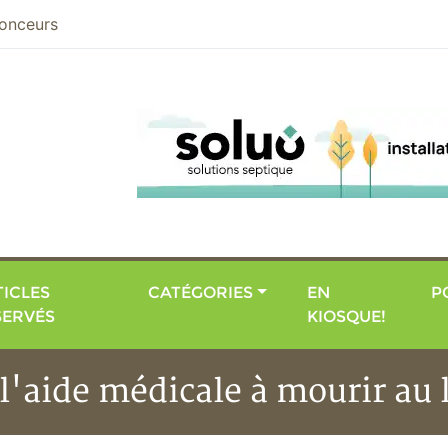
nier
onceurs
ICLES
CATÉGORIES
EN
P
SERVÉS
KIOSQUE!
l'aide médicale à mourir au 