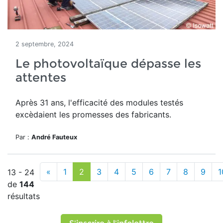
2 septembre, 2024
Le photovoltaïque dépasse les
attentes
Après 31 ans, l'efficacité des modules testés
excèdaient les promesses des fabricants.
Par :
André Fauteux
«
1
2
3
4
5
6
7
8
9
1
13 - 24
de
144
résultats