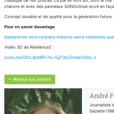
classique de huit pouces. La partie hors sol, dont le mur 
chanvre et avec des panneaux SONOclimat eco4 en faça
Concept durable et de qualité pour la génération future. T
Pour en savoir davantage
lesplansrive-nord.ca/plans-maisons-serre-resilientes-qu
Vidéo 3D de
Résilience2
:
youtu.be/GD0_8jdiBPc?si=5gT3dJZmqkGQSz_n
Retour aux articles
André F
Journaliste 
Gazette (198