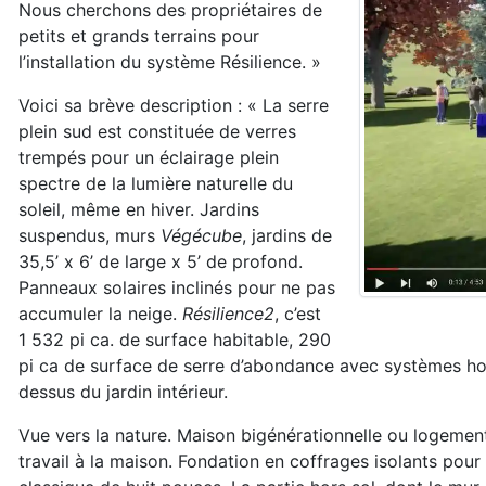
Nous cherchons des propriétaires de
petits et grands terrains pour
l’installation du système Résilience. »
Voici sa brève description : « La serre
plein sud est constituée de verres
trempés pour un éclairage plein
spectre de la lumière naturelle du
soleil, même en hiver. Jardins
suspendus, murs
Végécube
, jardins de
35,5’ x 6’ de large x 5’ de profond.
Panneaux solaires inclinés pour ne pas
accumuler la neige.
Résilience2
, c’est
1 532 pi ca. de surface habitable, 290
pi ca de surface de serre d’abondance avec systèmes hort
dessus du jardin intérieur.
Vue vers la nature. Maison bigénérationnelle ou logement p
travail à la maison. Fondation en coffrages isolants po