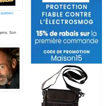
s-quebec/
 gens. Son