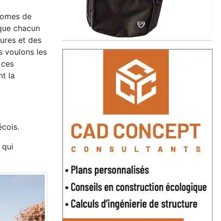
onomes de
sque chacun
tures et des
s voulons les
 ces
nt la
écois.
 qui