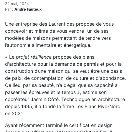
Projet résilience, pour pl
Accueil
22 mai, 2024
Par :
André Fauteux
Articles
Maisons solaires
Une entreprise des Laurentides propose de vous
Projet résilience, pour plus d'autonomie
concevoir et même de vous vendre l’un de ses
modèles de maisons permettant de tendre vers
l’autonomie alimentaire et énergétique.
« Le
projet résilience
propose des plans
d'architecture pour la demande de permis et pour la
construction d’une maison qui se veut être une oasis
de paix, de contemplation, de culture et d'abondance.
Ce lieu, par sa beauté, n’a d’égal que sa capacité à
passer les épreuves et le temps », estime son
cocréateur Jasmin Côté. Technologue en architecture
depuis 1995, il a fondé la firme Les Plans Rive-Nord
en 2021.
Ayant récemment terminé le certificat en design