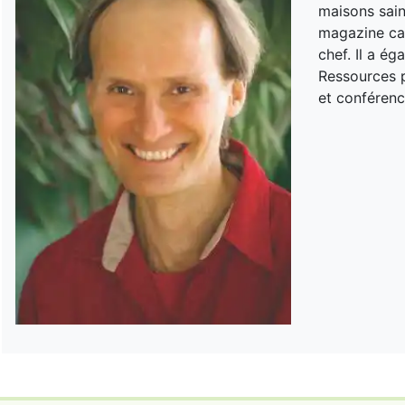
maisons sain
magazine can
chef. Il a é
Ressources p
et conférenc