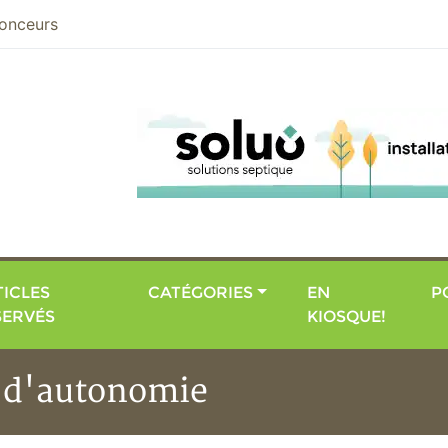
nier
onceurs
ICLES
CATÉGORIES
EN
P
SERVÉS
KIOSQUE!
us d'autonomie