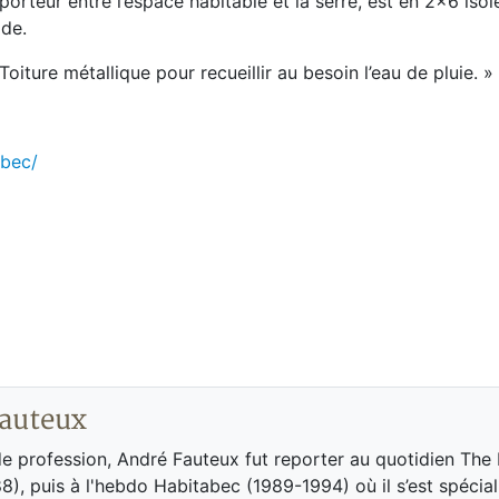
porteur entre l’espace habitable et la serre, est en 2x6 isol
de.
oiture métallique pour recueillir au besoin l’eau de pluie. »
ebec/
auteux
de profession, André Fauteux fut reporter au quotidien The
8), puis à l'hebdo Habitabec (1989-1994) où il s’est spécial