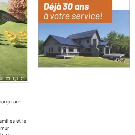
 cargo au-
milles et le
 mur