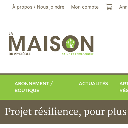
Aller au menu principal
Aller au contenu principal
Mon pa
À propos / Nous joindre
Mon compte
Ann
ABONNEMENT /
ACTUALITÉS
ART
BOUTIQUE
RÉ
Projet résilience, pour pl