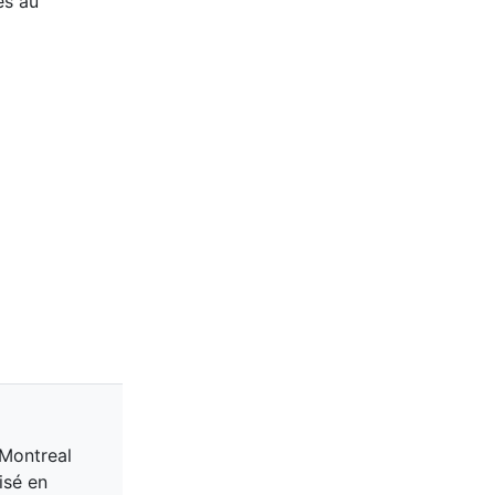
és au
 Montreal
isé en