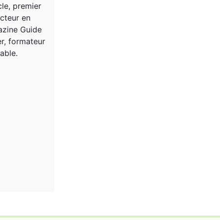
cle, premier
acteur en
gazine Guide
er, formateur
able.