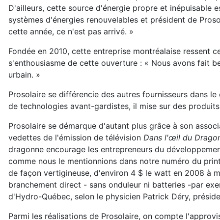
D'ailleurs, cette source d'énergie propre et inépuisable 
systèmes d'énergies renouvelables et président de Prosola
cette année, ce n'est pas arrivé. »
Fondée en 2010, cette entreprise montréalaise ressent c
s'enthousiasme de cette ouverture : « Nous avons fait bea
urbain. »
Prosolaire se différencie des autres fournisseurs dans 
de technologies avant-gardistes, il mise sur des produit
Prosolaire se démarque d'autant plus grâce à son associa
vedettes de l'émission de télévision
Dans l'œil du Drago
dragonne encourage les entrepreneurs du développement d
comme nous le mentionnions dans notre numéro du printem
de façon vertigineuse, d'environ 4 $ le watt en 2008 à 
branchement direct - sans onduleur ni batteries -par exem
d'Hydro-Québec, selon le physicien Patrick Déry, présid
Parmi les réalisations de Prosolaire, on compte l'appro