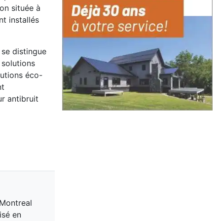
on située à
t installés
 se distingue
 solutions
lutions éco-
nt
r antibruit
 Montreal
isé en