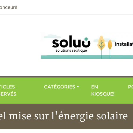
nier
onceurs
ICLES
CATÉGORIES
EN
P
SERVÉS
KIOSQUE!
 mise sur l'énergie solaire