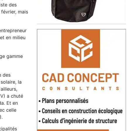
iste des
février, mais
entrepreneur
et en milieu
large gamme
e des
olaire, la
illeurs,
PV) a chuté
a. Et en
ec celle
).
ipalités