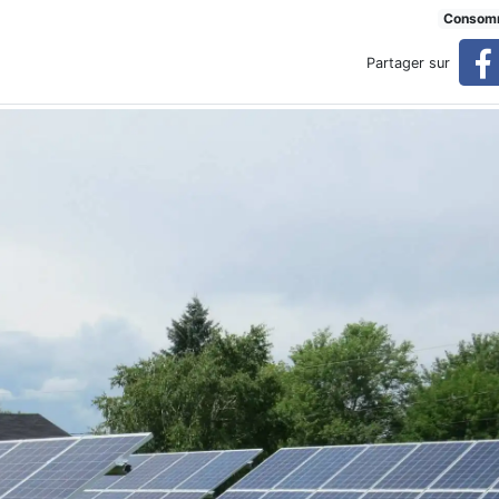
 mise sur l'énergie solaire
Consom
Partager sur