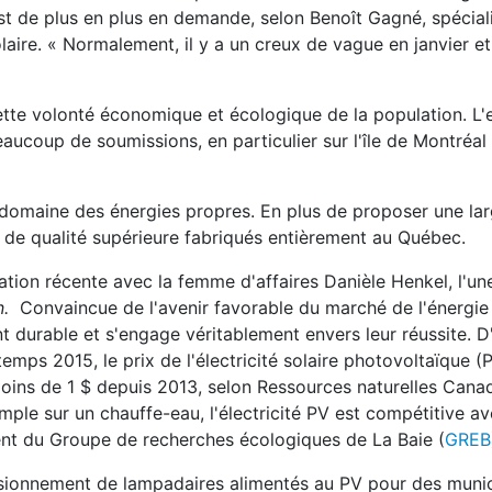
est de plus en plus en demande, selon Benoît Gagné, spécial
ire. « Normalement, il y a un creux de vague en janvier et 
ette volonté économique et écologique de la population. L'
ucoup de soumissions, en particulier sur l'île de Montréal 
le domaine des énergies propres. En plus de proposer une 
s de qualité supérieure fabriqués entièrement au Québec.
tion récente avec la femme d'affaires Danièle Henkel, l'un
n.
Convaincue de l'avenir favorable du marché de l'énergie s
urable et s'engage véritablement envers leur réussite. D'a
ps 2015, le prix de l'électricité solaire photovoltaïque (
moins de 1 $ depuis 2013, selon Ressources naturelles Canad
ple sur un chauffe-eau, l'électricité PV est compétitive av
ent du Groupe de recherches écologiques de La Baie (
GREB
visionnement de lampadaires alimentés au PV pour des munic