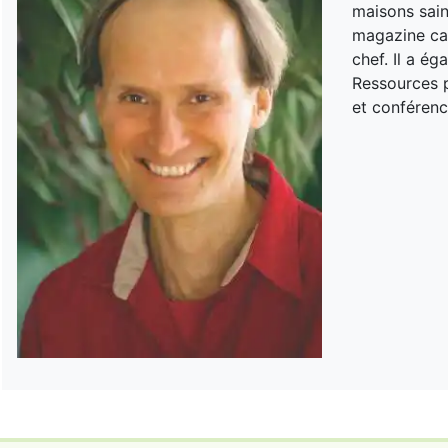
maisons sain
magazine can
chef. Il a é
Ressources p
et conférenc