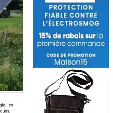
ie, les
iques.