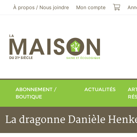
Aller au menu principal
Aller au contenu principal
Mon pa
À propos / Nous joindre
Mon compte
Ann
ABONNEMENT /
ACTUALITÉS
ART
BOUTIQUE
RÉ
La dragonne Danièle Henkel