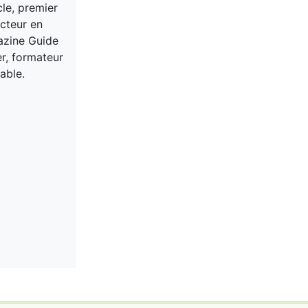
cle, premier
acteur en
gazine Guide
er, formateur
able.