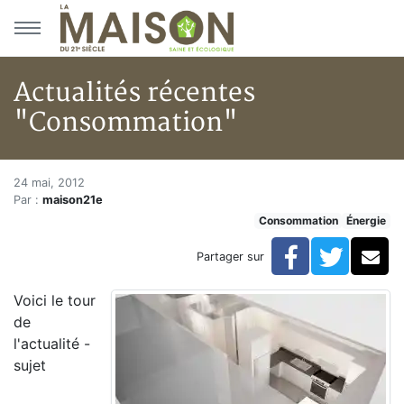
Aller au menu principal
Aller au contenu principal
Actualités récentes
"Consommation"
Actualités récentes "Consomm
Accueil
24 mai, 2012
Par :
maison21e
Articles
Consommation
Énergie
Énergie
Chauffage
Facebook
Twitte
Co
Partager sur
Actualités récentes "Consommation"
Voici le tour
de
l'actualité -
sujet