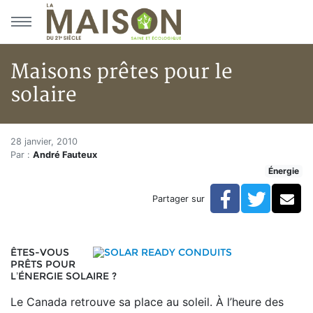
Aller au menu principal
Aller au contenu principal
Maisons prêtes pour le
solaire
Maisons prêtes pour le solaire
Accueil
28 janvier, 2010
Par :
André Fauteux
Articles
Énergie
Énergie
Chauffage
Facebook
Twitte
Co
Partager sur
Maisons prêtes pour le solaire
ÊTES-VOUS
PRÊTS POUR
L’ÉNERGIE SOLAIRE ?
Le Canada retrouve sa place au soleil. À l’heure des