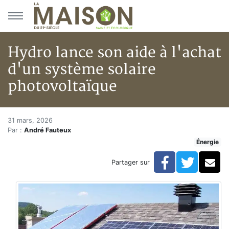
Aller au menu principal
Aller au contenu principal
Hydro lance son aide à l'achat
d'un système solaire
photovoltaïque
Hydro lance son aide à l'achat
Accueil
31 mars, 2026
Par :
André Fauteux
Articles
Énergie
Énergie
Chauffage
Facebook
Twitte
Co
Partager sur
Hydro lance son aide à l'achat d'un système solaire 