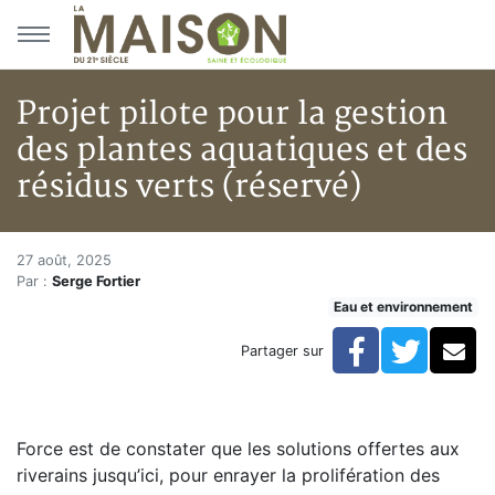
Aller au menu principal
Aller au contenu principal
Projet pilote pour la gestion
des plantes aquatiques et des
résidus verts (réservé)
Projet pilote pour la gestion d
Accueil
27 août, 2025
Par :
Serge Fortier
Articles
Eau et environnement
Eau et environnement
Eau et environnement
Facebook
Twitte
Co
Partager sur
Projet pilote pour la gestion des plantes aquatiques e
Force est de constater que les solutions offertes aux
riverains jusqu’ici, pour enrayer la prolifération des