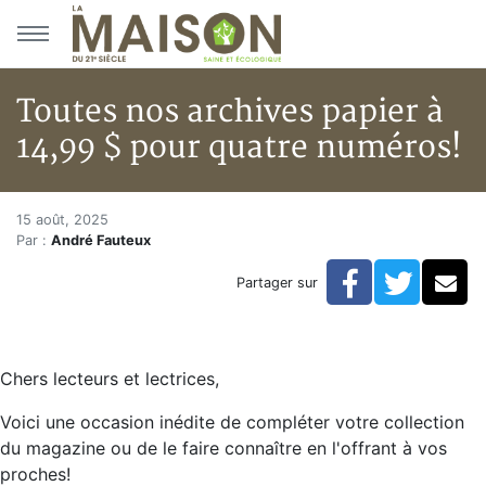
Aller au menu principal
Aller au contenu principal
Toutes nos archives papier à
14,99 $ pour quatre numéros!
Toutes nos archives papier à 1
Accueil
15 août, 2025
Par :
André Fauteux
Articles
Actualités
Facebook
Twitte
Co
Partager sur
Toutes nos archives papier à 14,99 $ pour quatre num
Chers lecteurs et lectrices,
Voici une occasion inédite de compléter votre collection
du magazine ou de le faire connaître en l'offrant à vos
proches!