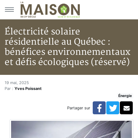
Aller au menu principal
Aller au contenu principal
Électricité solaire
résidentielle au Québec :
bénéfices environnementaux
et défis écologiques (réservé)
Électricité solaire résidentiel
Accueil
19 mai, 2025
Par :
Yves Poissant
Articles
Énergie
Énergie
Chauffage
Facebook
Twitte
Co
Partager sur
Électricité solaire résidentielle au Québec : bénéfice