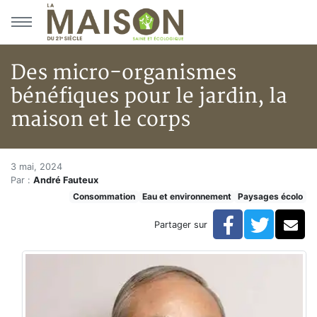
Aller au menu principal
Aller au contenu principal
Des micro-organismes
bénéfiques pour le jardin, la
maison et le corps
Des micro-organismes bénéfique
Accueil
3 mai, 2024
Par :
André Fauteux
Articles
Consommation
Eau et environnement
Paysages écolo
Eau et environnement
Eau et environnement
Facebook
Twitte
Co
Partager sur
Des micro-organismes bénéfiques pour le jardin, la ma