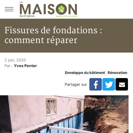
Aller au menu principal
Aller au contenu principal
Fissures de fondations :
comment réparer
Fissures de fondations : comm
Accueil
2 juin, 2020
Par :
Yves Perrier
Articles
Enveloppe du bâtiment
Rénovation
Enveloppe du bâtiment
Fissures de fondations : comment réparer
Facebook
Twitte
Co
Partager sur