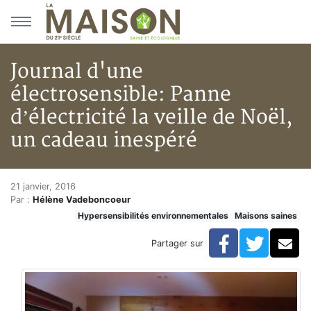
Aller au menu principal
Aller au contenu principal
Journal d'une
électrosensible: Panne
d’électricité la veille de Noël,
un cadeau inespéré
Journal d'une électrosensible: 
Accueil
21 janvier, 2016
Par :
Hélène Vadeboncoeur
Articles
Hypersensibilités environnementales
Maisons saines
Maisons saines
Hypersensibilités environnementales
Facebook
Twitte
Co
Partager sur
Journal d'une électrosensible: Panne d’électricité la v