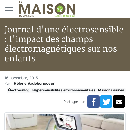
Aller au menu principal
Aller au contenu principal
Journal d'une électrosensible
: l'impact des champs
électromagnétiques sur nos
enfants
Journal d'une électrosensible 
Accueil
16 novembre, 2015
Par :
Hélène Vadeboncoeur
Articles
Électrosmog
Hypersensibilités environnementales
Maisons saines
Maisons saines
Hypersensibilités environnementales
Facebook
Twitte
Co
Partager sur
Journal d'une électrosensible : l'impact des champs 