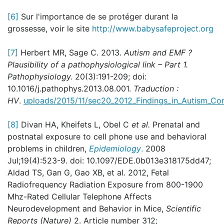
[6]
Sur l'importance de se protéger durant la
grossesse, voir le site
http://www.babysafeproject.org
[7]
Herbert MR, Sage C. 2013.
Autism and EMF ?
Plausibility of a pathophysiological link – Part 1.
Pathophysiology.
20(3):191-209; doi:
10.1016/j.pathophys.2013.08.001.
Traduction :
HV
.
uploads/2015/11/sec20_2012_Findings_in_Autism_Co
[8]
Divan HA, Kheifets L, Obel C
et al.
Prenatal and
postnatal exposure to cell phone use and behavioral
problems in children,
Epidemiology
.
2008
Jul;19(4):523-9. doi: 10.1097/EDE.0b013e318175dd47;
Aldad TS, Gan G, Gao XB, et al. 2012, Fetal
Radiofrequency Radiation Exposure from 800-1900
Mhz-Rated Cellular Telephone Affects
Neurodevelopment and Behavior in Mice,
Scientific
Reports (Nature)
2. Article number 312;