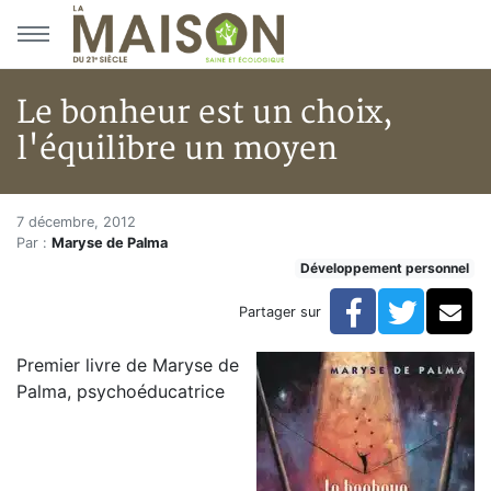
Aller au menu principal
Aller au contenu principal
Le bonheur est un choix,
l'équilibre un moyen
Le bonheur est un choix, l'équ
Accueil
7 décembre, 2012
Par :
Maryse de Palma
Articles
Développement personnel
Développement personnel
Le bonheur est un choix, l'équilibre un moyen
Facebook
Twitte
Co
Partager sur
Premier livre de Maryse de
Palma, psychoéducatrice