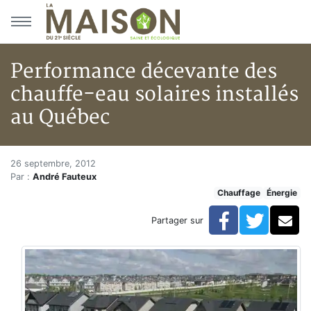
Aller au menu principal
Aller au contenu principal
Performance décevante des
chauffe-eau solaires installés
au Québec
Performance décevante des cha
Accueil
26 septembre, 2012
Par :
André Fauteux
Articles
Chauffage
Énergie
Énergie
Chauffage
Facebook
Twitte
Co
Partager sur
Performance décevante des chauffe-eau solaires inst