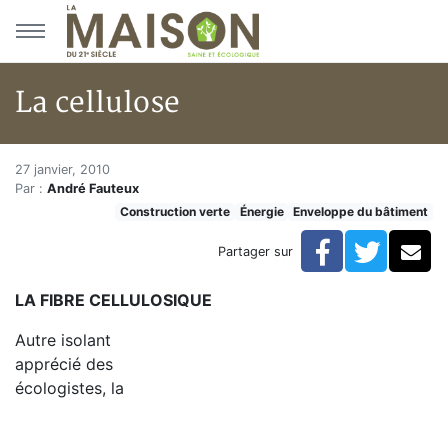
Aller au menu principal
Aller au contenu principal
La cellulose
La cellulose
Accueil
27 janvier, 2010
Par :
André Fauteux
Articles
Construction verte
Énergie
Enveloppe du bâtiment
Construction verte
Enveloppe du bâtiment
Facebook
Twitte
Co
Partager sur
La cellulose
LA FIBRE CELLULOSIQUE
Autre isolant
apprécié des
écologistes, la