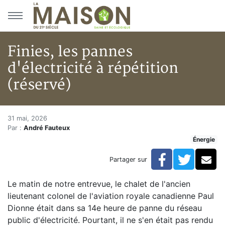
Aller au menu principal
Aller au contenu principal
Finies, les pannes
d'électricité à répétition
(réservé)
Finies, les pannes d'électricité
Accueil
31 mai, 2026
Par :
André Fauteux
Articles
Énergie
Énergie
Chauffage
Facebook
Twitte
Co
Partager sur
Finies, les pannes d'électricité à répétition (réservé)
Le matin de notre entrevue, le chalet de l'ancien
lieutenant colonel de l'aviation royale canadienne Paul
Dionne était dans sa 14e heure de panne du réseau
public d'électricité. Pourtant, il ne s'en était pas rendu