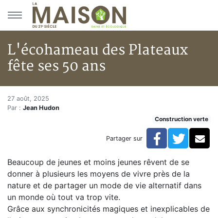
Aller au menu principal
Aller au contenu principal
L'écohameau des Plateaux
fête ses 50 ans
L'écohameau des Plateaux fête
Accueil
27 août, 2025
Par :
Jean Hudon
Articles
Construction verte
Construction verte
Enveloppe du bâtiment
Facebook
Twitte
Co
Partager sur
L'écohameau des Plateaux fête ses 50 ans
Beaucoup de jeunes et moins jeunes rêvent de se
donner à plusieurs les moyens de vivre près de la
nature et de partager un mode de vie alternatif dans
un monde où tout va trop vite.
Grâce aux synchronicités magiques et inexplicables de