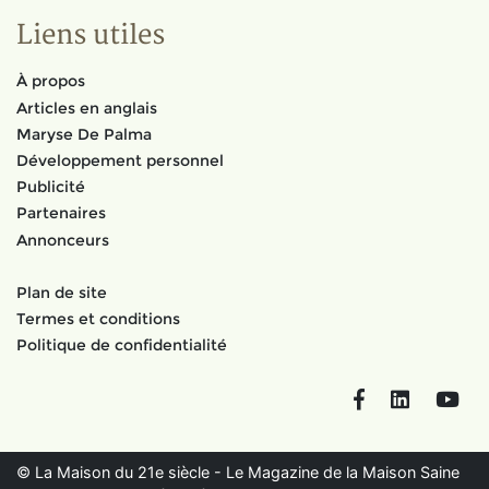
Liens utiles
À propos
Articles en anglais
Maryse De Palma
Développement personnel
Publicité
Partenaires
Annonceurs
Plan de site
Termes et conditions
Politique de confidentialité
Facebook
LinkedIn
You
© La Maison du 21e siècle - Le Magazine de la Maison Saine