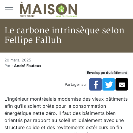
Aller au menu principal
Aller au contenu principal
Le carbone intrinsèque selon
Fellipe Falluh
Le carbone intrinsèque selon F
Accueil
20 mars, 2025
Par :
André Fauteux
Articles
Enveloppe du bâtiment
Enveloppe du bâtiment
Le carbone intrinsèque selon Fellipe Falluh
Facebook
Twitte
Co
Partager sur
L'ingénieur montréalais modernise des vieux bâtiments
afin qu'ils soient prêts pour la consommation
énergétique nette zéro. Il faut des bâtiments bien
orientés par rapport au soleil et idéalement avec une
structure solide et des revêtements extérieurs en fin