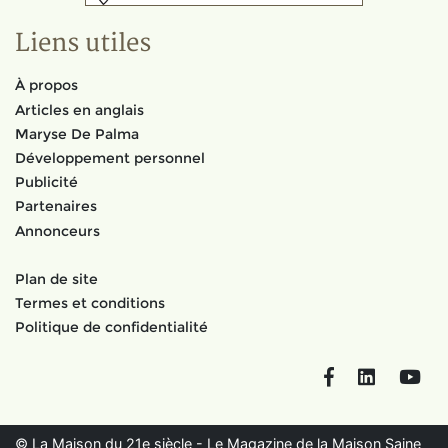
Liens utiles
À propos
Articles en anglais
Maryse De Palma
Développement personnel
Publicité
Partenaires
Annonceurs
Plan de site
Termes et conditions
Politique de confidentialité
Facebook
LinkedIn
You
© La Maison du 21e siècle - Le Magazine de la Maison Saine