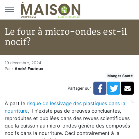
Aller au menu principal
Aller au contenu principal
Le four à micro-ondes est-il
nocif?
Le four à micro-ondes est-il no
Accueil
19 décembre, 2024
Par :
André Fauteux
Articles
Manger Santé
Manger Santé
Le four à micro-ondes est-il nocif?
Facebook
Twitte
Co
Partager sur
À part le
risque de lessivage des plastiques dans la
nourriture
, il n'existe pas de preuves concluantes,
reproduites et publiées dans des revues scientifiques
que la cuisson au micro-ondes génère des composés
nocifs dans la nourriture. Ceci contrairement à la