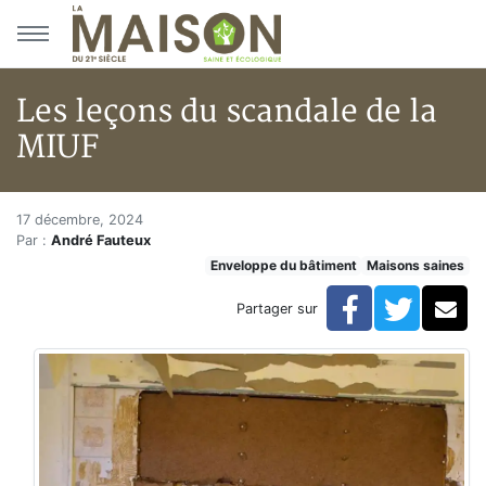
Aller au menu principal
Aller au contenu principal
Les leçons du scandale de la
MIUF
Les leçons du scandale de la M
Accueil
17 décembre, 2024
Par :
André Fauteux
Articles
Enveloppe du bâtiment
Maisons saines
Maisons saines
Hypersensibilités environnementales
Facebook
Twitte
Co
Partager sur
Les leçons du scandale de la MIUF