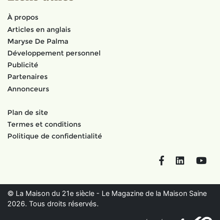
À propos
Articles en anglais
Maryse De Palma
Développement personnel
Publicité
Partenaires
Annonceurs
Plan de site
Termes et conditions
Politique de confidentialité
Facebook
LinkedIn
You
© La Maison du 21e siècle - Le Magazine de la Maison Saine
2026. Tous droits réservés.