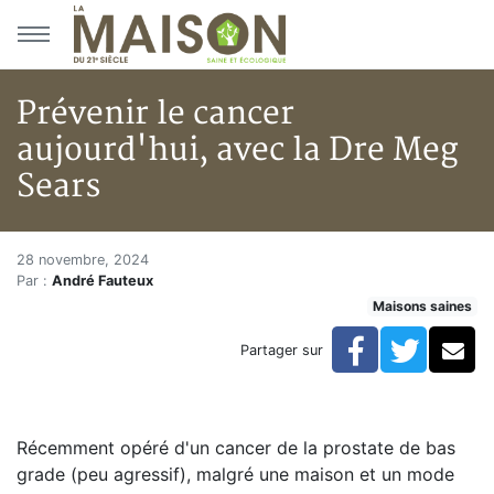
Aller au menu principal
Aller au contenu principal
Prévenir le cancer
aujourd'hui, avec la Dre Meg
Sears
Prévenir le cancer aujourd'hui
Accueil
28 novembre, 2024
Par :
André Fauteux
Articles
Maisons saines
Maisons saines
Hypersensibilités environnementales
Facebook
Twitte
Co
Partager sur
Prévenir le cancer aujourd'hui, avec la Dre Meg Sears
Récemment opéré d'un cancer de la prostate de bas
grade (peu agressif), malgré une maison et un mode