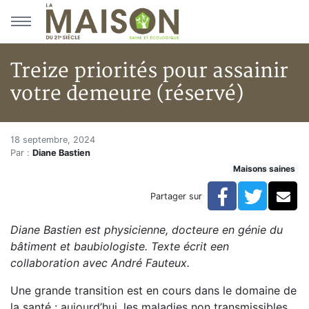
Aller au menu principal
Aller au contenu principal
Treize priorités pour assainir
votre demeure (réservé)
Treize priorités pour assainir 
Accueil
18 septembre, 2024
Par :
Diane Bastien
Articles
Maisons saines
Maisons saines
Hypersensibilités environnementales
Facebook
Twitte
Co
Partager sur
Treize priorités pour assainir votre demeure (réservé)
Diane Bastien est physicienne, docteure en génie du
bâtiment et baubiologiste. Texte écrit een
collaboration avec André Fauteux.
Une grande transition est en cours dans le domaine de
la santé : aujourd’hui, les maladies non transmissibles