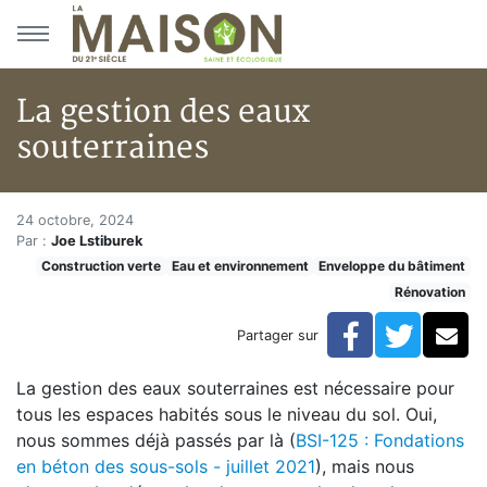
Aller au menu principal
Aller au contenu principal
La gestion des eaux
souterraines
La gestion des eaux souterrain
Accueil
24 octobre, 2024
Par :
Joe Lstiburek
Articles
Construction verte
Eau et environnement
Enveloppe du bâtiment
Construction verte
Rénovation
Enveloppe du bâtiment
La gestion des eaux souterraines
Facebook
Twitte
Co
Partager sur
La gestion des eaux souterraines est nécessaire pour
tous les espaces habités sous le niveau du sol. Oui,
nous sommes déjà passés par là (
BSI-125 : Fondations
en béton des sous-sols - juillet 2021
), mais nous